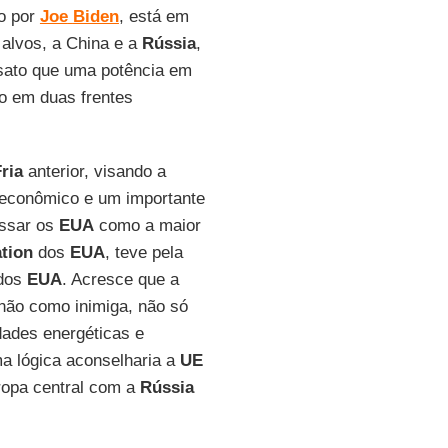
o por
Joe
Biden
, está em
alvos, a China e a
Rússia
,
nsato que uma potência em
o em duas frentes
ria
anterior, visando a
 econômico e um importante
assar os
EUA
como a maior
tion
dos
EUA
, teve pela
 dos
EUA
. Acresce que a
não como inimiga, não só
dades energéticas e
ma lógica aconselharia a
UE
ropa central com a
Rússia