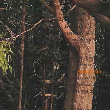
domínio.
Desde o fim da União Soviética, os
EUA vêm tentando ret
da Rússia
e integrá-la na do mundo ocidental e, de fato, 
pró-norte-americano na fronteira da
Rússia
. Esta estratég
a Ucrânia militarmente na
Otan
(aprovada na
Cúpula de
como a Geórgia, outro país com fronteira com a
Rússia
) 
Europeia
.
A
revolução
laranja
, ou melhor, o golpe de 22 de fevereir
apoiado pelos
EUA
, foi o pretexto para acelerar a estraté
causa imediata na recusa do presidente
Yanukóvytch
em 
integração econômica com a
UE
que deixava de fora a
Rú
protestos, muita agitação social e uma repressão governa
saldaram em mais de 60 mortes (sabe-se hoje que havia g
armados entre os manifestantes).
Em 22 de fevereiro, o presidente foi obrigado a sair do paí