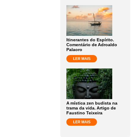
Itinerantes do Espírito.
Comentário de Adroaldo
Palaoro
LER MAIS
A mística zen budista na
trama da vida. Artigo de
Faustino Teixeira
LER MAIS