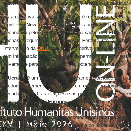
ajudarão militarmente e, para isso, a
Ucrânia
deve juntar
Esta narrativa, apesar de ser falsa, é reproduzida sem co
Post
e no
New York Times
, é depois ampliada pela
Reut
secundada pelos briefings das embaixadas dos
EUA
. Os 
apenas a regurgitam acriticamente. Perante isto, é urgente
intervenção da
ONU
para travar a deriva de uma
terceira
tem informação abundante que lhe permite contrariar esta n
ativamente para neutralizar o seu potencial destrutivo.
A
Ucrânia
é um país etnolinguisticamente dividido entre 
predominantemente ucraniano e um oriente predominantem
década de 2000, as eleições e as pesquisas de opinião r
ocidente
pró
-
União
Europeia
e
pró
-
Otan
, por um lado, e
outro. Em termos de recursos energéticos, a
Ucrânia
dep
natural da Rússia
, tal como acontece com outros países
depende em 39%), o que dá uma ideia do poder de negoc