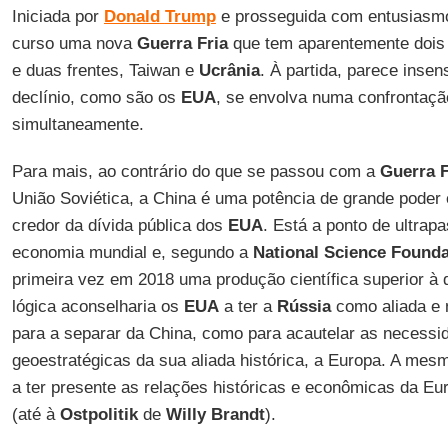
Iniciada por
Donald
Trump
e prosseguida com entusiasm
curso uma nova
Guerra
Fria
que tem aparentemente dois 
e duas frentes, Taiwan e
Ucrânia
. À partida, parece inse
declínio, como são os
EUA
, se envolva numa confrontaçã
simultaneamente.
Para mais, ao contrário do que se passou com a
Guerra
F
União Soviética, a China é uma potência de grande poder
credor da dívida pública dos
EUA
. Está a ponto de ultrap
economia mundial e, segundo a
National Science Founda
primeira vez em 2018 uma produção científica superior à
lógica aconselharia os
EUA
a ter a
Rússia
como aliada e 
para a separar da China, como para acautelar as necessi
geoestratégicas da sua aliada histórica, a Europa. A mes
a ter presente as relações históricas e econômicas da Eu
(até à
Ostpolitik
de
Willy Brandt
).