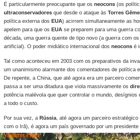
É particularmente preocupante que os
neocons
(os políti
ultraconservadores
que desde o ataque às
Torres
Gême
política externa dos
EUA
) acirrem simultaneamente as ho
apelem para que os
EUA
se preparem para uma guerra com
década, uma guerra quente de tipo novo (a guerra com os 
artificial). O poder midiático internacional dos
neocons
é i
Tal como aconteceu em 2003 com os preparativos da invas
um unanimismo alarmante dos comentadores de política e
De repente, a China, que até agora era um parceiro comerc
passa a ser uma ditadura que viola massivamente os
dire
potência malévola que quer controlar o mundo, desígnios 
a todo o custo.
Por sua vez, a
Rússia
, até agora um parceiro estratégico
com o Irã), é agora um país governado por um presidente a
Vladimir
Putin
, que quer invadir a
democrática Ucrânia
.