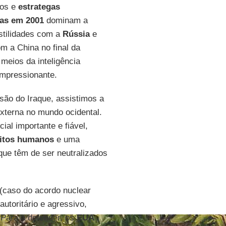
cos e
estrategas
as
em
2001
dominam a
stilidades com a
Rússia
e
 a China no final da
meios da inteligência
mpressionante.
ão do Iraque, assistimos a
xterna no mundo ocidental.
ial importante e fiável,
itos
humanos
e uma
que têm de ser neutralizados
 (caso do acordo nuclear
utoritário e agressivo,
 Para a defender, os
EUA