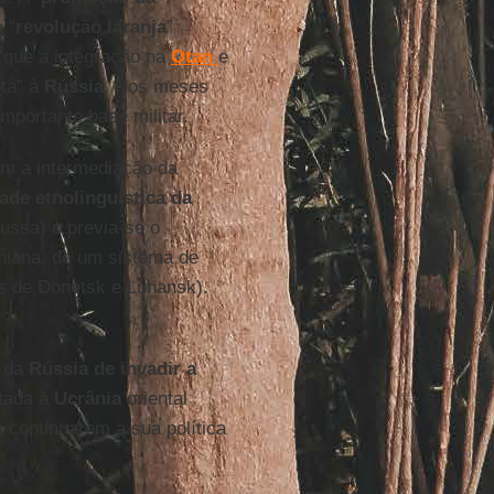
 “
revolução
laranja
”
 que a integração na
Otan
e
ta” à
Rússia
. Nos meses
mportante base militar.
m a intermediação da
ade etnolinguística da
russa) e previa-se o
niana, de um sistema de
os de Donetsk e Luhansk).
o da
Rússia de invadir a
itada à
Ucrânia
oriental
 continuarem a sua política