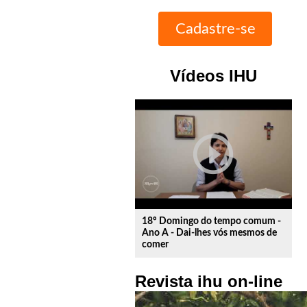
Vídeos IHU
play_circle_outline
18º Domingo do tempo comum -
Ano A - Dai-lhes vós mesmos de
comer
Revista ihu on-line