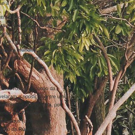
-se à
Otan
.
ntraditório no
Washington
ers
e
Associated
Press
e
comentadores ocidentais
 que se faça ouvir e sentir a
guerra
mundial
. A
ONU
arrativa e intervir
um ocidente
ente russo. Ao longo da
evelaram a oposição entre um
 um oriente
pró
-
Rússia
, por
ende em 72% do gás
 europeus (a Alemanha
iação da
Rússia
neste