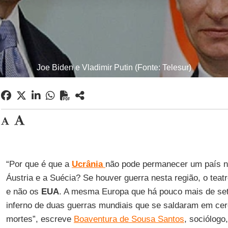
Joe Biden e Vladimir Putin (Fonte: Telesur)
“Por que é que a
Ucrânia
não pode permanecer um país ne
Áustria e a Suécia? Se houver guerra nesta região, o teat
e não os
EUA
. A mesma Europa que há pouco mais de se
inferno de duas guerras mundiais que se saldaram em cer
mortes”, escreve
Boaventura de Sousa Santos
, sociólogo