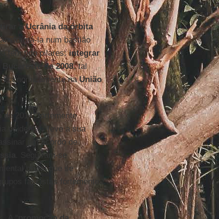
irar a Ucrânia da órbita
transformá-la num bastião
ia tem tido pilares:
integrar
 Bucareste de 2008
, tal
e economicamente na
União
o de 2014, fortemente
gia ocidental. Teve a sua
assinar um acordo de
ssia
. Seguiram-se
mental brutal que se
rupos fascistas fortemente
s. A “
promoção
da