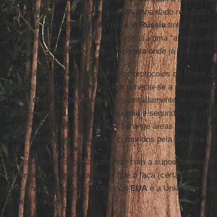
democracia
” conduzida pelos
EUA
tinha dado resultado: a
iniciava a sua
política
anti
-
russa
. A
Rússia
tinha avisado
a integração exclusiva na
UE
constituía uma “ameaça dire
seguintes, a
Rússia
ocupou a
Crimeia
onde já tinha uma i
Em 2014 e 2015 celebraram-se os protocolos de Minsk co
Rússia
, França e Alemanha. Reconhecia-se a
especificid
região do rio
Don
(
Donbas
) (maioritariamente de língua 
estabelecimento, a cargo da
Ucrânia
e segundo a lei ucra
autogoverno para a região (que abrange áreas dos distrit
Estes protocolos nunca foram cumpridos pela
Ucrânia
.
A tensão voltou agora a aumentar com a suposta intençã
Ucrânia
. E é mesmo provável que o faça (certamente lim
etnicamente russa) se a
Otan
, os
EUA
e a União Europeia
de hostilização.