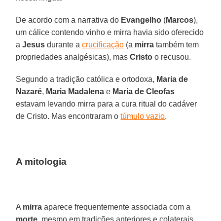
De acordo com a narrativa do
Evangelho
(
Marcos
),
um cálice contendo vinho e mirra havia sido oferecido
a
Jesus
durante a
crucificação
(a
mirra
também tem
propriedades analgésicas), mas
Cristo
o recusou.
Segundo a tradição católica e ortodoxa,
Maria de
Nazaré
,
Maria Madalena
e
Maria de Cleofas
estavam levando mirra para a cura ritual do cadáver
de Cristo. Mas encontraram o
túmulo vazio
.
A mitologia
A
mirra
aparece frequentemente associada com a
morte
, mesmo em tradições anteriores e colaterais.