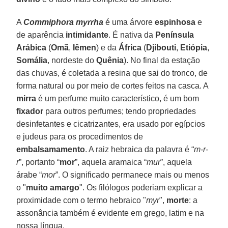
A
Commiphora myrrha
é uma árvore
espinhosa
e
de aparência
intimidante
. É nativa da
Península
Arábica
(
Omã
,
Iêmen
) e da
África
(
Djibouti
,
Etiópia
,
Somália
, nordeste do
Quênia
). No final da estação
das chuvas, é coletada a resina que sai do tronco, de
forma natural ou por meio de cortes feitos na casca. A
mirra
é um perfume muito característico, é um bom
fixador
para outros perfumes; tendo propriedades
desinfetantes e cicatrizantes, era usado por egípcios
e judeus para os procedimentos de
embalsamamento
. A raiz hebraica da palavra é “
m-r-
r
”, portanto “
mor
”, aquela aramaica “
mur
”, aquela
árabe “
mor
”. O significado permanece mais ou menos
o "
muito amargo
". Os filólogos poderiam explicar a
proximidade com o termo hebraico "
myr
",
morte
: a
assonância também é evidente em grego, latim e na
nossa língua.