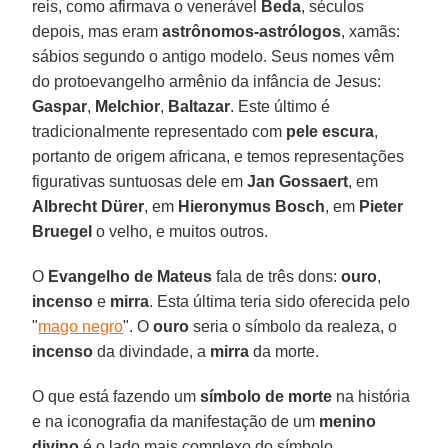
reis, como afirmava o venerável
Beda
, séculos
depois, mas eram
astrônomos-astrólogos
, xamãs:
sábios segundo o antigo modelo. Seus nomes vêm
do protoevangelho armênio da infância de Jesus:
Gaspar
,
Melchior
,
Baltazar
. Este último é
tradicionalmente representado com
pele escura
,
portanto de origem africana, e temos representações
figurativas suntuosas dele em
Jan Gossaert
, em
Albrecht Dürer
, em
Hieronymus Bosch
, em
Pieter
Bruegel
o velho, e muitos outros.
O
Evangelho de Mateus
fala de três dons:
ouro
,
incenso
e
mirra
. Esta última teria sido oferecida pelo
"
mago negro
". O
ouro
seria o símbolo da realeza, o
incenso
da divindade, a
mirra
da morte.
O que está fazendo um
símbolo de morte
na história
e na iconografia da manifestação de um
menino
divino
é o lado mais complexo do símbolo.