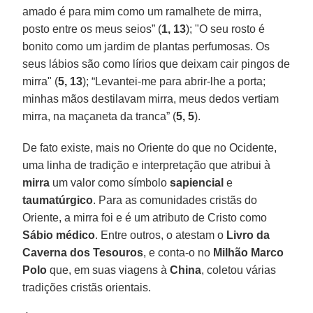
amado é para mim como um ramalhete de mirra,
posto entre os meus seios” (
1, 13
); "O seu rosto é
bonito como um jardim de plantas perfumosas. Os
seus lábios são como lírios que deixam cair pingos de
mirra" (
5, 13
); “Levantei-me para abrir-lhe a porta;
minhas mãos destilavam mirra, meus dedos vertiam
mirra, na maçaneta da tranca” (
5, 5
).
De fato existe, mais no Oriente do que no Ocidente,
uma linha de tradição e interpretação que atribui à
mirra
um valor como símbolo
sapiencial
e
taumatúrgico
. Para as comunidades cristãs do
Oriente, a mirra foi e é um atributo de Cristo como
Sábio médico
. Entre outros, o atestam o
Livro da
Caverna dos Tesouros
, e conta-o no
Milhão Marco
Polo
que, em suas viagens à
China
, coletou várias
tradições cristãs orientais.