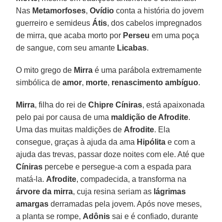
Nas
Metamorfoses
,
Ovídio
conta a história do jovem
guerreiro e semideus
Átis
, dos cabelos impregnados
de mirra, que acaba morto por
Perseu
em uma poça
de sangue, com seu amante
Licabas
.
O mito grego de
Mirra
é uma parábola extremamente
simbólica de
amor
,
morte
,
renascimento ambíguo
.
Mirra
, filha do rei de
Chipre
Cíniras
, está apaixonada
pelo pai por causa de uma
maldição de Afrodite
.
Uma das muitas maldições de
Afrodite
. Ela
consegue, graças à ajuda da ama
Hipólita
e com a
ajuda das trevas, passar doze noites com ele. Até que
Cíniras
percebe e persegue-a com a espada para
matá-la.
Afrodite
, compadecida, a transforma na
árvore da mirra
, cuja resina seriam as
lágrimas
amargas
derramadas pela jovem. Após nove meses,
a planta se rompe,
Adônis
sai e é confiado, durante