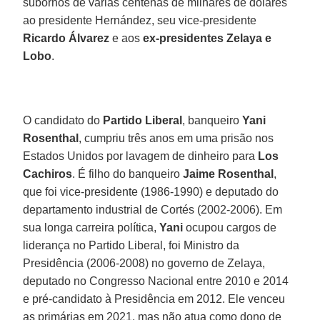
subornos de várias centenas de milhares de dólares
ao presidente Hernández, seu vice-presidente
Ricardo Álvarez
e aos
ex-presidentes Zelaya e
Lobo
.
O candidato do
Partido Liberal
, banqueiro
Yani
Rosenthal
, cumpriu três anos em uma prisão nos
Estados Unidos por lavagem de dinheiro para
Los
Cachiros
. É filho do banqueiro
Jaime Rosenthal
,
que foi vice-presidente (1986-1990) e deputado do
departamento industrial de Cortés (2002-2006). Em
sua longa carreira política,
Yani
ocupou cargos de
liderança no Partido Liberal, foi Ministro da
Presidência (2006-2008) no governo de Zelaya,
deputado no Congresso Nacional entre 2010 e 2014
e pré-candidato à Presidência em 2012. Ele venceu
as primárias em 2021, mas não atua como dono de