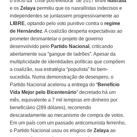
o início da “crise pós-eleitoral” de 2017 entre
Nasralla
e os
Zelaya
permitiu que os nasrallistas indecisos e
independentes se juntassem progressivamente ao
LIBRE
, optando pelo voto punitivo contra o
regime
de Hernández
. A coalizão desperta expectativas ao
prometer desmantelar o projeto de governo
desenvolvido pelo
Partido Nacional
, criticando
abertamente sua “gangue de ladrões”. Apesar da
multiplicidade de identidades políticas que compõem
a coalizão, sua estratégia “populista” foi bem-
sucedida. Numa demonstração de desespero, o
Partido Nacional acelerou a entrega do “
Benefício
Vida Mejor pelo Bicentenário
” decretado há um
mês, equivalente a 7 mil lempiras em dinheiro por
beneficiário (289 dólares), recorrendo
descaradamente ao mecanismo de compra de votos.
Em um país com um passado anticomunista ferrenho,
o Partido Nacional usou os elogios de
Zelaya
ao