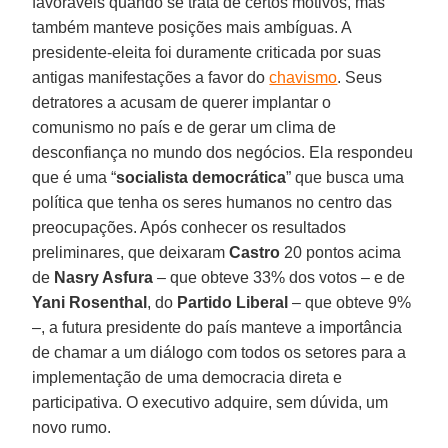
favoráveis quando se trata de certos motivos, mas
também manteve posições mais ambíguas. A
presidente-eleita foi duramente criticada por suas
antigas manifestações a favor do
chavismo
. Seus
detratores a acusam de querer implantar o
comunismo no país e de gerar um clima de
desconfiança no mundo dos negócios. Ela respondeu
que é uma “
socialista democrática
” que busca uma
política que tenha os seres humanos no centro das
preocupações. Após conhecer os resultados
preliminares, que deixaram
Castro
20 pontos acima
de
Nasry Asfura
– que obteve 33% dos votos – e de
Yani Rosenthal
, do
Partido Liberal
– que obteve 9%
–, a futura presidente do país manteve a importância
de chamar a um diálogo com todos os setores para a
implementação de uma democracia direta e
participativa. O executivo adquire, sem dúvida, um
novo rumo.