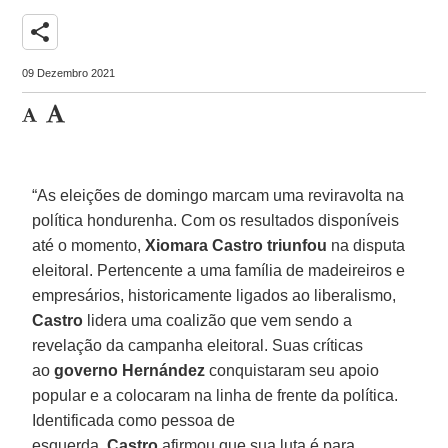
share
09 Dezembro 2021
“As eleições de domingo marcam uma reviravolta na
política hondurenha. Com os resultados disponíveis
até o momento,
Xiomara Castro triunfou
na disputa
eleitoral. Pertencente a uma família de madeireiros e
empresários, historicamente ligados ao liberalismo,
Castro
lidera uma coalizão que vem sendo a
revelação da campanha eleitoral. Suas críticas
ao
governo Hernández
conquistaram seu apoio
popular e a colocaram na linha de frente da política.
Identificada como pessoa de
esquerda,
Castro
afirmou que sua luta é para