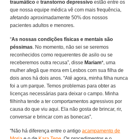
traumático
e
transtorno depressivo
estão entre os
que nossa equipe médica vê com mais frequência,
afetando aproximadamente 50% dos nossos
pacientes adultos e menores.
“
As nossas condições físicas e mentais são
péssimas
. No momento, não sei se seremos
reconhecidos como requerentes de asilo ou se
receberemos outra recusa”, disse
Mariam
*, uma
mulher afegã que mora em Lesbos com sua filha de
dois anos há dois anos. “Até agora, minha filha nunca
foi a um parque. Temos problemas para obter as
licenças necessárias para deixar o campo. Minha
filhinha tende a ter comportamentos agressivos por
causa do que viu aqui. Ela não gosta de brincar, rir,
conversar e brincar com as bonecas”.
“Não há diferença entre o antigo
acampamento de
Moria
e o de
Kara Tepe
. Os procedimentos e o