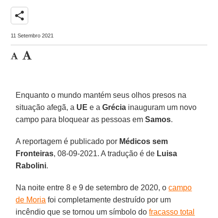
share
11 Setembro 2021
Enquanto o mundo mantém seus olhos presos na
situação afegã, a
UE
e a
Grécia
inauguram um novo
campo para bloquear as pessoas em
Samos
.
A reportagem é publicado por
Médicos sem
Fronteiras
, 08-09-2021. A tradução é de
Luisa
Rabolini
.
Na noite entre 8 e 9 de setembro de 2020, o
campo
de Moria
foi completamente destruído por um
incêndio que se tornou um símbolo do
fracasso total