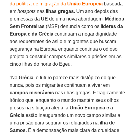
da política de migração da
União Europeia
baseada
em
hotspots
nas
ilhas gregas
. Um ano depois das
promessas da
UE
de uma nova abordagem,
Médicos
Sem Fronteiras
(MSF) denuncia como os
líderes da
Europa e da Grécia
continuam a negar dignidade
aos requerentes de asilo e migrantes que buscam
segurança na Europa, enquanto continua o odioso
projeto a construir campos similares a prisões em as
cinco ilhas do norte do Egeu.
“Na
Grécia
, o futuro parece mais distópico do que
nunca, pois os migrantes continuam a viver em
campos miseráveis
nas ilhas gregas. É tragicamente
irônico que, enquanto o mundo mantém seus olhos
presos na situação afegã, a
União Europeia e a
Grécia
estão inaugurando um novo campo similar a
uma prisão para segurar os refugiados na
ilha de
Samos
. É a demonstração mais clara da crueldade