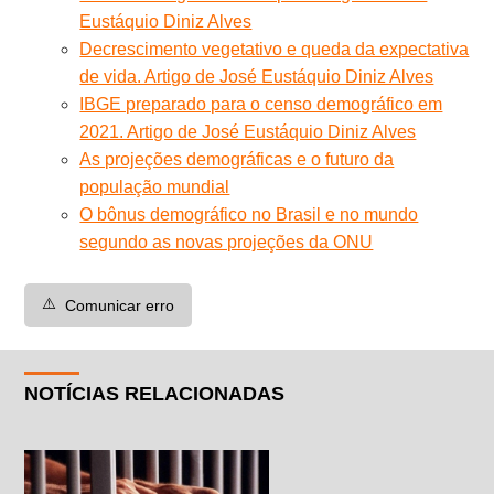
Eustáquio Diniz Alves
Decrescimento vegetativo e queda da expectativa
de vida. Artigo de José Eustáquio Diniz Alves
IBGE preparado para o censo demográfico em
2021. Artigo de José Eustáquio Diniz Alves
As projeções demográficas e o futuro da
população mundial
O bônus demográfico no Brasil e no mundo
segundo as novas projeções da ONU
⚠️
Comunicar erro
NOTÍCIAS RELACIONADAS