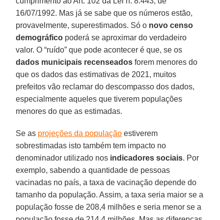
cumprimento ao Art. 102 da Lei n. 8.443, de
16/07/1992. Mas já se sabe que os números estão,
provavelmente, superestimados. Só o
novo censo
demográfico
poderá se aproximar do verdadeiro
valor. O “ruído” que pode acontecer é que, se os
dados municipais recenseados
forem menores do
que os dados das estimativas de 2021, muitos
prefeitos vão reclamar do descompasso dos dados,
especialmente aqueles que tiverem populações
menores do que as estimadas.
Se as
projeções da população
estiverem
sobrestimadas isto também tem impacto no
denominador utilizado nos
indicadores sociais
. Por
exemplo, sabendo a quantidade de pessoas
vacinadas no país, a taxa de vacinação depende do
tamanho da população. Assim, a taxa seria maior se a
população fosse de 208,4 milhões e seria menor se a
população fosse de 214,4 milhões. Mas as diferenças