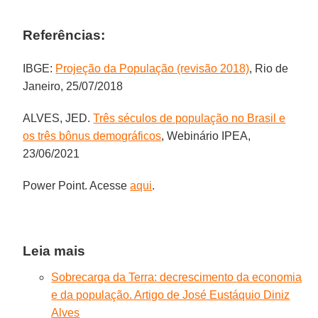
Referências:
IBGE:
Projeção da População (revisão 2018)
, Rio de
Janeiro, 25/07/2018
ALVES, JED.
Três séculos de população no Brasil e
os três bônus demográficos
, Webinário IPEA,
23/06/2021
Power Point. Acesse
aqui
.
Leia mais
Sobrecarga da Terra: decrescimento da economia
e da população. Artigo de José Eustáquio Diniz
Alves