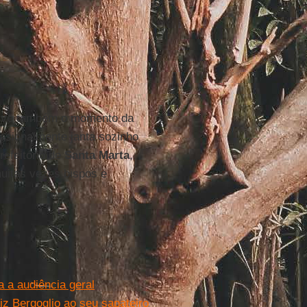
ive também o momento da
asionalmente janta sozinho
refeitório de
Santa Marta
,
uitas vezes bispos e
 a audiência geral
iz Bergoglio ao seu sapateiro