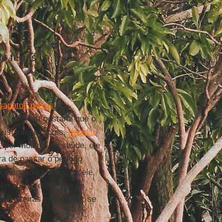
e férias
sapatos pretos
,
a etiqueta gostaria que o
eus antecessores,
decidiu
, por motivos de saúde, ele
ra de passar o período
 a mais adequada para ele.
ive que a residência de
s inteiras em agosto, se