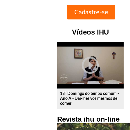
Vídeos IHU
play_circle_outline
18º Domingo do tempo comum -
Ano A - Dai-lhes vós mesmos de
comer
Revista ihu on-line