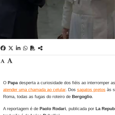
O
Papa
desperta a curiosidade dos fiéis ao interromper a
atender uma chamada ao celular
. Dos
sapatos pretos
às s
Roma, todas as fugas do roteiro de
Bergoglio
.
A reportagem é de
Paolo Rodari
, publicada por
La Repub