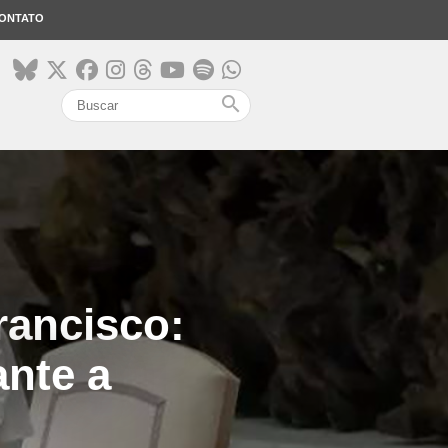
ONTATO
search
rancisco:
nte a