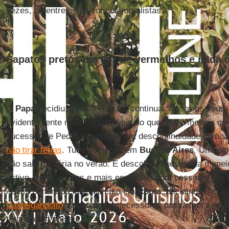
vezes, as entrevistas com os jornalistas.
Sapatos pretos em vez de vermelhos e nada d
O
Papa
decidiu, após a eleição, continuar a usar os seus
evidentemente mais confortáveis do que os vermelhos que 
sucessor de Pedro usasse. E, em descontinuidade com s
não tirar férias
. Tudo começou em
Buenos Aires
. Um ano
não saiu da cúria no verão. E descobriu que aquela manei
estivo, entre leituras e mais encontros com pessoas, era
Assim continuou fazendo isso em
Roma
, decidindo inclus
Castelgandolfo
, onde seus antecessores passavam semana
tornaria um museu.