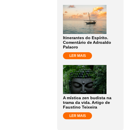
Itinerantes do Espírito.
Comentário de Adroaldo
Palaoro
LER MAIS
A mística zen budista na
trama da vida. Artigo de
Faustino Teixeira
LER MAIS