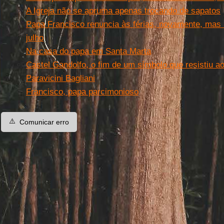
A Igreja não se apruma apenas trocando de sapatos
Papa Francisco renuncia às férias, novamente, mas r
julho
Na casa do papa em Santa Marta
Castel Gandolfo, o fim de um símbolo que resistiu ao
Paravicini Bagliani
Francisco, papa parcimonioso
⚠️
Comunicar erro