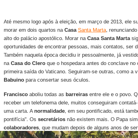
Até mesmo logo após à eleição, em março de 2013, ele su
morar em dois quartos na
Casa
Santa Marta
, renunciando
alto do palácio apostólico. Morar na
Casa
Santa Marta
sig
oportunidades de encontrar pessoas, mais contatos, ser d
Também naquela época decidiu ir pessoalmente, já vestid
na
Casa do Clero
que o hospedara antes do conclave no 
primeira saída do Vaticano. Seguiram-se outras, como a vi
Babuino
para consertar seus óculos.
Francisco
aboliu todas as
barreiras
entre ele e o povo. 
receber um telefonema dele, muitos conseguiram contatá
uma carta. A
normalidade
, em seu pontificado, está tamb
pontifícia". Os
secretários
não existem mais. O Papa sim
colaboradores
, que mudam depois de alguns anos de servi
particulares com o exterior. É ele quem gerencia os enco