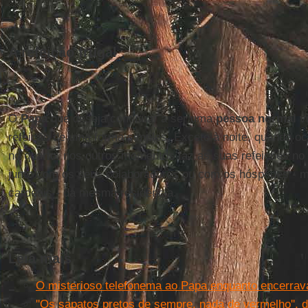
A refeição frugal
O
Papa
que deseja continuar a ser uma
pessoa normal
v
refeição de uma forma simples. Exceto à noite, quando oc
no quarto, nos outros momentos faz as suas refeições no 
junto com os seus colaboradores ou com os hóspedes - m
cardeais - da mesma residência.
Leia mais
O misterioso telefonema ao Papa enquanto encerrava
''Os sapatos pretos de sempre, nada de vermelho'', d