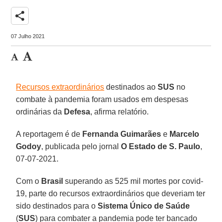
share
07 Julho 2021
Recursos extraordinários
destinados ao
SUS
no
combate à pandemia foram usados em despesas
ordinárias da
Defesa
, afirma relatório.
A reportagem é de
Fernanda Guimarães
e
Marcelo
Godoy
, publicada pelo jornal
O Estado de S. Paulo
,
07-07-2021.
Com o
Brasil
superando as 525 mil mortes por covid-
19, parte do recursos extraordinários que deveriam ter
sido destinados para o
Sistema Único de Saúde
(
SUS
) para combater a pandemia pode ter bancado