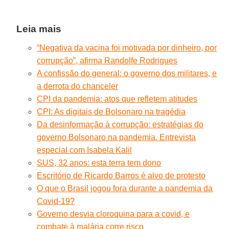
Leia mais
“Negativa da vacina foi motivada por dinheiro, por
corrupção”, afirma Randolfe Rodrigues
A confissão do general: o governo dos militares, e
a derrota do chanceler
CPI da pandemia: atos que refletem atitudes
CPI: As digitais de Bolsonaro na tragédia
Da desinformação à corrupção: estratégias do
governo Bolsonaro na pandemia. Entrevista
especial com Isabela Kalil
SUS, 32 anos: esta terra tem dono
Escritório de Ricardo Barros é alvo de protesto
O que o Brasil jogou fora durante a pandemia da
Covid-19?
Governo desvia cloroquina para a covid, e
combate à malária corre risco