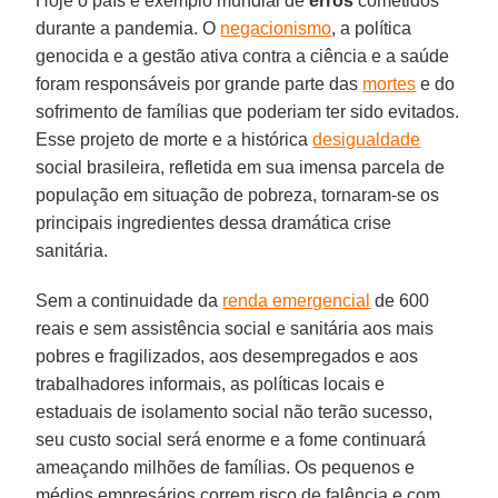
Hoje o país é exemplo mundial de
erros
cometidos
durante a pandemia. O
negacionismo
, a política
genocida e a gestão ativa contra a ciência e a saúde
foram responsáveis por grande parte das
mortes
e do
sofrimento de famílias que poderiam ter sido evitados.
Esse projeto de morte e a histórica
desigualdade
social brasileira, refletida em sua imensa parcela de
população em situação de pobreza, tornaram-se os
principais ingredientes dessa dramática crise
sanitária.
Sem a continuidade da
renda emergencial
de 600
reais e sem assistência social e sanitária aos mais
pobres e fragilizados, aos desempregados e aos
trabalhadores informais, as políticas locais e
estaduais de isolamento social não terão sucesso,
seu custo social será enorme e a fome continuará
ameaçando milhões de famílias. Os pequenos e
médios empresários correm risco de falência e com