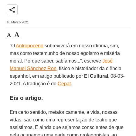
share
10 Março 2021
“O
Antropoceno
sobreviverá em nosso idioma, sim,
mas como testemunho de nosso egoísmo e miséria
moral. Porque saber, sabíamos...”, escreve
José
Manuel Sánchez Ron
, físico e historiador da ciência
espanhol, em artigo publicado por
El Cultural
, 08-03-
2021. A tradução é do
Cepat
.
Eis o artigo.
Em certo sentido, metaforicamente, a vida, nossas
vidas, são como uma representação de teatro que
assistimos. E ainda que sejamos conscientes de que
nela ocupamos uma parte como protagonistas, ao