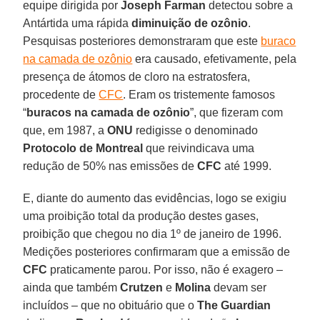
equipe dirigida por
Joseph
Farman
detectou sobre a
Antártida uma rápida
diminuição
de ozônio
.
Pesquisas posteriores demonstraram que este
buraco
na camada de ozônio
era causado, efetivamente, pela
presença de átomos de cloro na estratosfera,
procedente de
CFC
. Eram os tristemente famosos
“
buracos na camada de ozônio
”, que fizeram com
que, em 1987, a
ONU
redigisse o denominado
Protocolo de Montreal
que reivindicava uma
redução de 50% nas emissões de
CFC
até 1999.
E, diante do aumento das evidências, logo se exigiu
uma proibição total da produção destes gases,
proibição que chegou no dia 1º de janeiro de 1996.
Medições posteriores confirmaram que a emissão de
CFC
praticamente parou. Por isso, não é exagero –
ainda que também
Crutzen
e
Molina
devam ser
incluídos – que no obituário que o
The
Guardian