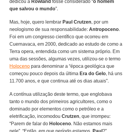
dedicou a
Rowland
fosse considerado “
o homem
que salvou o mundo
”.
Mas, hoje, quero lembrar
Paul Crutzen
, por um
neologismo de sua responsabilidade:
Antropoceno
.
Foi em um congresso científico que ocorreu em
Cuernavaca, em 2000, dedicado ao estudo de como a
Terra opera, entendida como um sistema próprio. Em
uma das sessões, algumas vezes, utilizou-se o termo
Holoceno
para denominar a “época geológica que
começou pouco depois da última
Era do Gelo
, há uns
11.700 anos, e que continua até os dias atuais”.
A contínua utilização deste termo, que englobava
tanto o mundo dos primeiros agricultores, como o
dominado por elementos como o petróleo e a
eletrificação, incomodou
Crutzen
, que irrompeu:
“Parem de falar do
Holoceno
. Não estamos mais
nele”. “Então, em que período estamos,
Paul
?”,