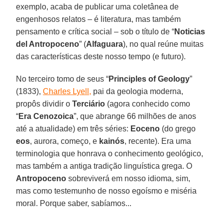
exemplo, acaba de publicar uma coletânea de
engenhosos relatos – é literatura, mas também
pensamento e crítica social – sob o título de “
Noticias
del Antropoceno
” (
Alfaguara
), no qual reúne muitas
das características deste nosso tempo (e futuro).
No terceiro tomo de seus “
Principles
of Geology
”
(1833),
Charles Lyell,
pai da geologia moderna,
propôs dividir o
Terciário
(agora conhecido como
“
Era
Cenozoica
”, que abrange 66 milhões de anos
até a atualidade) em três séries:
Eoceno
(do grego
eos
, aurora, começo, e
kainós
, recente). Era uma
terminologia que honrava o conhecimento geológico,
mas também a antiga tradição linguística grega. O
Antropoceno
sobreviverá em nosso idioma, sim,
mas como testemunho de nosso egoísmo e miséria
moral. Porque saber, sabíamos...