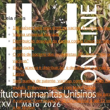
Leia mais
130 países sem uma dose da vacina. A vergonha na
Vacina universal ou nada
Distribuição desigual da vacina contra Covid-19 “põ
autoridades
O grito de socorro dos virologistas africanos: “Não
vacinas”
Ética, acesso e distribuição: o desafio das vacinas 
Latina
Sem quebra de patente, vacinas contra covid não c
mundo. Entrevista especial com Maitê Gauto
Que lugar ocupam os países mais pobres na fila par
A variante “com mutação” do coronavírus é até 13 v
a de Wuhan