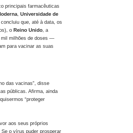
co principais farmacêuticas
oderna
,
Universidade de
 concluiu que, até à data, os
os), o
Reino Unido
, a
 mil milhões de doses —
am para vacinar as suas
mo das vacinas”, disse
cas públicas. Afirma, ainda
 quisermos “proteger
vor aos seus próprios
Se o vírus puder prosperar