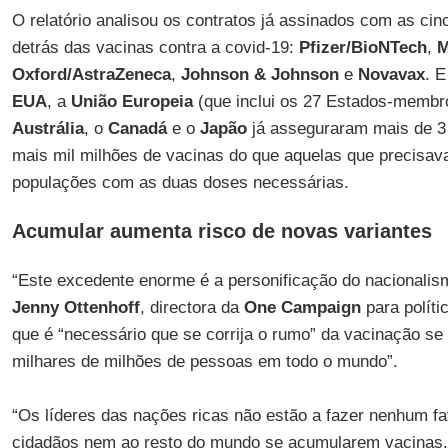
O relatório analisou os contratos já assinados com as cin
detrás das vacinas contra a covid-19:
Pfizer/BioNTech
,
M
Oxford/AstraZeneca
,
Johnson & Johnson
e
Novavax
. E
EUA
, a
União Europeia
(que inclui os 27 Estados-membr
Austrália
, o
Canadá
e o
Japão
já asseguraram mais de 3
mais mil milhões de vacinas do que aquelas que precisav
populações com as duas doses necessárias.
Acumular aumenta risco de novas variantes
“Este excedente enorme é a personificação do nacionalis
Jenny Ottenhoff
, directora da
One Campaign
para políti
que é “necessário que se corrija o rumo” da vacinação se
milhares de milhões de pessoas em todo o mundo”.
“Os líderes das nações ricas não estão a fazer nenhum fa
cidadãos nem ao resto do mundo se acumularem vacinas. 