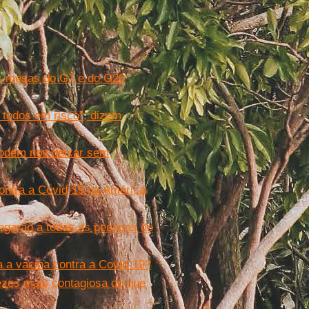
s mesas do G7 e do G20
e todos em risco”, dizem
 podem nos deixar sem
contra a Covid-19 na América
hegarão a todas as pessoas do
a a vacina contra a Covid-19?
ezes mais contagiosa do que