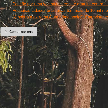
Petição por uma vacina universal e gratuita contra a
Pequenas cidades brasileiras têm mais de 10 mil mo
“A pobreza extrema é um crime social”. Entrevista 
⚠️
Comunicar erro