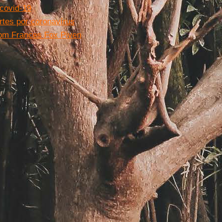
 covid-19
rtes por coronavírus
com Frances Fox Piven