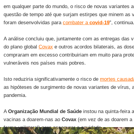
em qualquer parte do mundo, o risco de novas variantes
questão de tempo até que surjam estirpes que minem as 
foram desenvolvidas para
combater a
covid-19
”, continua
A análise concluiu que, juntamente com as entregas das v
do plano global
Covax
e outros acordos bilaterais, as dos
compraram em excesso contribuiriam em muito para prot
vulneráveis nos países mais pobres.
Isto reduziria significativamente o risco de
mortes causad
as hipóteses de surgimento de novas variantes de vírus, 
pandemia.
A
Organização Mundial de Saúde
instou na quinta-feira
vacinas a doarem-nas ao
Covax
(em vez de as doarem a 
forma unilateral) para assegurar a equidade.