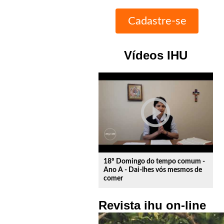
Vídeos IHU
play_circle_outline
18º Domingo do tempo comum -
Ano A - Dai-lhes vós mesmos de
comer
Revista ihu on-line