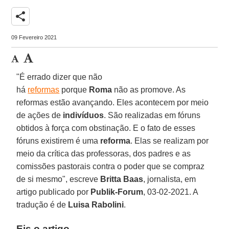
share
09 Fevereiro 2021
"É errado dizer que não
há
reformas
porque
Roma
não as promove. As
reformas estão avançando. Eles acontecem por meio
de ações de
indivíduos
. São realizadas em fóruns
obtidos à força com obstinação. E o fato de esses
fóruns existirem é uma
reforma
. Elas se realizam por
meio da crítica das professoras, dos padres e as
comissões pastorais contra o poder que se compraz
de si mesmo", escreve
Britta Baas
, jornalista, em
artigo publicado por
Publik-Forum
, 03-02-2021. A
tradução é de
Luisa Rabolini
.
Eis o artigo.