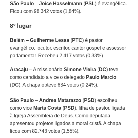
São Paulo
–
Joice Hasselmann
(
PSL
) é evangélica.
Ficou com 98.342 votos (1,84%).
8º lugar
Belém
–
Guilherme Lessa
(
PTC
) é pastor
evangélico, locutor, escritor, cantor gospel e assessor
parlamentar. Recebeu 2.417 votos (0,33%).
Aracaju
– A missionária
Simone Vieira
(
DC
) teve
como candidato a vice o delegado
Paulo Marcio
(
DC
). A chapa obteve 634 votos (0,24%).
São Paulo
–
Andrea Matarazzo
(
PSD
) escolheu
como vice
Marta Costa
(
PSD
), filha de pastor, ligada
à Igreja Assembleia de Deus. Como deputada,
apresentou projetos ligados à moral cristã. A chapa
ficou com 82.743 votos (1,55%).