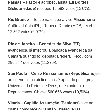
Palmas
– Pastor e agropecuarista,
Eli Borges
(
Solidariedade
) recebeu 16.582 votos (13,0%).
Rio Branco
– Tendo na chapa a vice
Missionária
Ant
ô
nia
Lúcia
(
PL
), Roberto Duarte (MDB) recebeu
12.362 votos (6,97%).
Rio de Janeiro
–
Benedita da Silva
(
PT
),
evangélica, já integrou a bancada evangélica da
Câmara quando foi deputada federal. Ficou com
296.847 dos votos (11,27%).
São Paulo
–
Celso Russomanno
(
Republicano
) se
autodenomina católico, mas é apoiado pela Igreja
Universal do Reino de Deus, que controla o
Republicanos. Obteve 560.666 votos (10,50%).
Vitória
–
Capitão Assumção
(
Patriotas
) teve na
chapa como vice o
Capitão Tristão
(
PTB
).