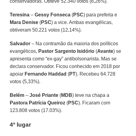
conservadoras. Obteve 52.340 votos (6,26%).
Teresina
–
Gessy Fonseca
(
PSC
) para prefeita e
Mara Denise
(
PSC
) a vice. Ambas evangélicas,
obtiveram 50.221 votos (12,14%).
Salvador
– Na contramão da maioria dos políticos
evangélicos,
Pastor Sargento Isidório
(
Avante
) se
apresenta como “ex-gay” antibolsonarista. Mas se
declara conservador. Ficou conhecido em 2018 por
apoiar
Fernando Haddad
(
PT
). Recebeu 64.728
votos (5,33%).
Belém
–
José Priante
(
MDB
) teve na chapa a
Pastora Patrícia Queiroz
(
PSC
). Ficaram com
123.808 votos (17.03%).
4º lugar