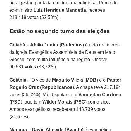
pela gestão pautada em doutrina religiosa. Primo do
ex-ministro
Luiz Henrique Mandetta
, recebeu
218.418 votos (52,58%).
Estão no segundo turno das eleições
Cuiabá
–
Abílio Junior
(
Podemos
) é neto de líderes
da Igreja Evangélica Assembleia de Deus em Mato
Grosso, com muita influência na região. Obteve
90.631 votos (33,72%).
Goiânia
– O vice de
Maguito Vilela
(
MDB
) e o
Pastor
Rogério Cruz
(
Republicanos
). A chapa teve 217.194
votos (36,02%). Vai disputar com
Vanderlan Cardoso
(
PSD
), que tem
Wilder Morais
(
PSC
) como vice.
Ambos evangélicos, receberam 148.739 votos
(24,67%).
Manaus
–
David Almeida
(
Avante
) é evangélico.