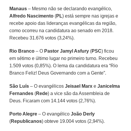
Manaus
– Mesmo não se declarando evangélico,
Alfredo Nascimento
(
PL
) está sempre nas igrejas e
recebe apoio das lideranças evangélicas da região,
como ocorreu na candidatura ao senado em 2018.
Recebeu 31.676 votos (3,24%).
Rio Branco
– O
Pastor Jamyl Asfury
(
PSC
) ficou
em sétimo e último lugar no primeiro turno. Recebeu
1.509 votos (0,85%). O lema da candidatura era “Rio
Branco Feliz! Deus Governando com a Gente”.
São Luís
– O evangélicos
Jeisael Marx
e
Janicelma
Fernandes
(
Rede
) a vice são da Assembleia de
Deus. Ficaram com 14.144 votos (2,76%).
Porto Alegre
– O evangélico
João
Derly
(
Republicanos
) obteve 19.004 votos (2,94%).