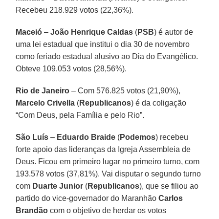
Recebeu 218.929 votos (22,36%).
Maceió
–
João Henrique Caldas
(
PSB
) é autor de
uma lei estadual que institui o dia 30 de novembro
como feriado estadual alusivo ao Dia do Evangélico.
Obteve 109.053 votos (28,56%).
Rio de Janeiro
– Com 576.825 votos (21,90%),
Marcelo Crivella
(
Republicanos
) é da coligação
“Com Deus, pela Família e pelo Rio”.
São Luís
–
Eduardo Braide
(
Podemos
) recebeu
forte apoio das lideranças da Igreja Assembleia de
Deus. Ficou em primeiro lugar no primeiro turno, com
193.578 votos (37,81%). Vai disputar o segundo turno
com
Duarte Junior
(
Republicanos
), que se filiou ao
partido do vice-governador do Maranhão
Carlos
Brandão
com o objetivo de herdar os votos