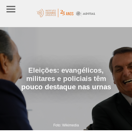
Eleições: evangélicos,
militares e policiais têm
pouco destaque nas urnas
Foto: Wikimedia