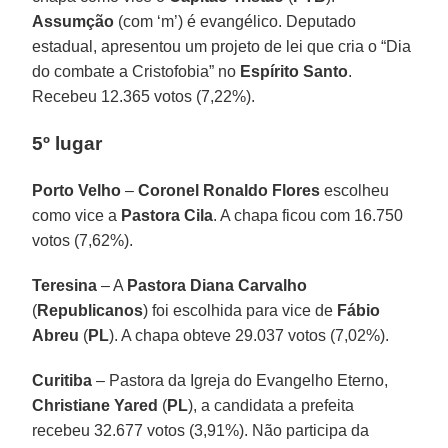
Assumção
(com ‘m’) é evangélico. Deputado
estadual, apresentou um projeto de lei que cria o “Dia
do combate a Cristofobia” no
Espírito
Santo
.
Recebeu 12.365 votos (7,22%).
5º lugar
Porto Velho
–
Coronel Ronaldo Flores
escolheu
como vice a
Pastora
Cila
. A chapa ficou com 16.750
votos (7,62%).
Teresina
– A
Pastora Diana Carvalho
(
Republicanos
) foi escolhida para vice de
Fábio
Abreu
(
PL
). A chapa obteve 29.037 votos (7,02%).
Curitiba
– Pastora da Igreja do Evangelho Eterno,
Christiane Yared
(
PL
), a candidata a prefeita
recebeu 32.677 votos (3,91%). Não participa da