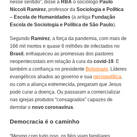
nesse sentido”, disse à
RBA
o sociólogo
Paulo
Niccoli
Ramirez
, professor da
Sociologia e Política
– Escola de Humanidades
(a antiga
Fundação
Escola de Sociologia e Política de São Paulo
).
Segundo
Ramirez
, a força da pandemia, com mais de
166 mil mortos e quase 6 milhões de infectados no
Brasil
, enfraqueceu as promessas dos pastores
neopentecostais em relação à cura da
covid-19
. E
também a confiança no presidente
Bolsonaro
. Líderes
evangélicos aliados ao governo e sua
necropolítica
,
ou com a aliança estremecida, pregaram que Jesus
pode curar a doença. Ou passaram a comercializar
nas igrejas produtos “consagrados” capazes de
derrotar o
novo coronavírus
.
Democracia é o caminho
“Mesmo com tudo isso, os fiéis viam familiares,