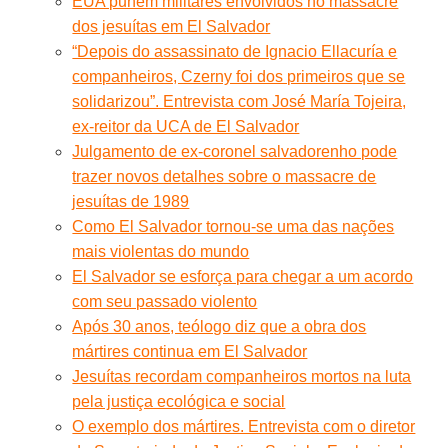
EUA punem militares envolvidos no massacre
dos jesuítas em El Salvador
“Depois do assassinato de Ignacio Ellacuría e
companheiros, Czerny foi dos primeiros que se
solidarizou”. Entrevista com José María Tojeira,
ex-reitor da UCA de El Salvador
Julgamento de ex-coronel salvadorenho pode
trazer novos detalhes sobre o massacre de
jesuítas de 1989
Como El Salvador tornou-se uma das nações
mais violentas do mundo
El Salvador se esforça para chegar a um acordo
com seu passado violento
Após 30 anos, teólogo diz que a obra dos
mártires continua em El Salvador
Jesuítas recordam companheiros mortos na luta
pela justiça ecológica e social
O exemplo dos mártires. Entrevista com o diretor