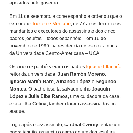
apoiados pelo governo.
Em 11 de setembro, a corte espanhola ordenou que o
ex-coronel
Inocente Montano
, de 77 anos, foi um dos
mandantes e executores do assassinato dos cinco
padres jesuítas – todos espanhóis – em 16 de
novembro de 1989, na residência deles no campus
da Universidade Centro-Americana – UCA.
Os cinco espanhóis eram os padres
Ignacio Ellacuría
,
reitor da universidade,
Juan Ramón Moreno
,
Ignacio Martín-Baro
,
Amando López
e
Segundo
Montes
. O padre jesuíta salvadorenho
Joaquín
López
e
Julia Elba Ramos
, uma cuidadora da casa,
e sua filha
Celina
, também foram assassinados no
ataque.
Logo após o assassinato,
cardeal Czerny
, então um
padre jesuíta, assumiu o cargo de um dos jesuítas