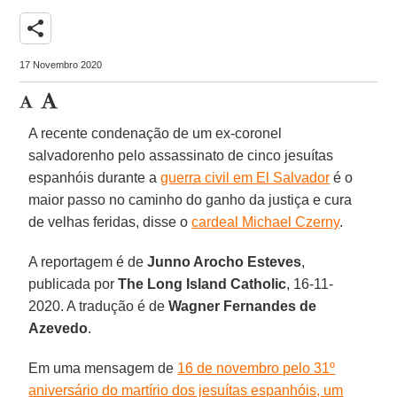
share
17 Novembro 2020
A recente condenação de um ex-coronel
salvadorenho pelo assassinato de cinco jesuítas
espanhóis durante a
guerra civil em El Salvador
é o
maior passo no caminho do ganho da justiça e cura
de velhas feridas, disse o
cardeal Michael Czerny
.
A reportagem é de
Junno Arocho Esteves
,
publicada por
The Long Island Catholic
, 16-11-
2020. A tradução é de
Wagner Fernandes de
Azevedo
.
Em uma mensagem de
16 de novembro pelo 31º
aniversário do martírio dos jesuítas espanhóis, um