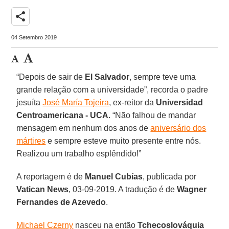
share
04 Setembro 2019
“Depois de sair de
El Salvador
, sempre teve uma
grande relação com a universidade”, recorda o padre
jesuíta
José María Tojeira
, ex-reitor da
Universidad
Centroamericana - UCA
. “Não falhou de mandar
mensagem em nenhum dos anos de
aniversário dos
mártires
e sempre esteve muito presente entre nós.
Realizou um trabalho esplêndido!”
A reportagem é de
Manuel Cubías
, publicada por
Vatican News
, 03-09-2019. A tradução é de
Wagner
Fernandes de Azevedo
.
Michael Czerny
nasceu na então
Tchecoslováquia