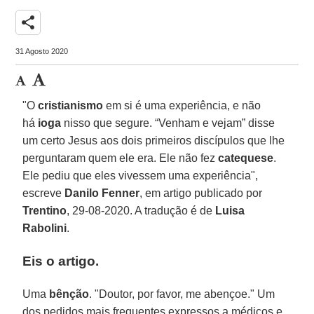
share
31 Agosto 2020
"O
cristianismo
em si é uma experiência, e não
há
ioga
nisso que segure. “Venham e vejam” disse
um certo Jesus aos dois primeiros discípulos que lhe
perguntaram quem ele era. Ele não fez
catequese
.
Ele pediu que eles vivessem uma experiência",
escreve
Danilo Fenner
, em artigo publicado por
Trentino
, 29-08-2020. A tradução é de
Luisa
Rabolini
.
Eis o artigo.
Uma
bênção
. "Doutor, por favor, me abençoe." Um
dos pedidos mais frequentes expressos a médicos e