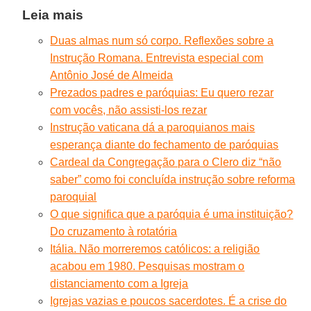
Leia mais
Duas almas num só corpo. Reflexões sobre a
Instrução Romana. Entrevista especial com
Antônio José de Almeida
Prezados padres e paróquias: Eu quero rezar
com vocês, não assisti-los rezar
Instrução vaticana dá a paroquianos mais
esperança diante do fechamento de paróquias
Cardeal da Congregação para o Clero diz “não
saber” como foi concluída instrução sobre reforma
paroquial
O que significa que a paróquia é uma instituição?
Do cruzamento à rotatória
Itália. Não morreremos católicos: a religião
acabou em 1980. Pesquisas mostram o
distanciamento com a Igreja
Igrejas vazias e poucos sacerdotes. É a crise do