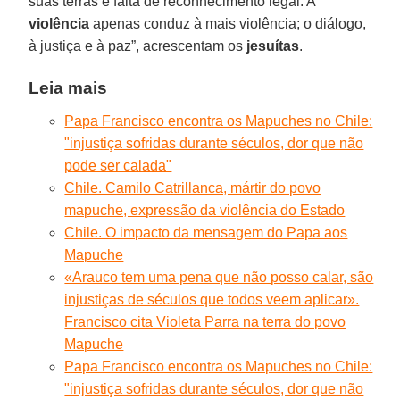
suas terras e falta de reconhecimento legal. A
violência
apenas conduz à mais violência; o diálogo,
à justiça e à paz”, acrescentam os
jesuítas
.
Leia mais
Papa Francisco encontra os Mapuches no Chile:
"injustiça sofridas durante séculos, dor que não
pode ser calada"
Chile. Camilo Catrillanca, mártir do povo
mapuche, expressão da violência do Estado
Chile. O impacto da mensagem do Papa aos
Mapuche
«Arauco tem uma pena que não posso calar, são
injustiças de séculos que todos veem aplicar».
Francisco cita Violeta Parra na terra do povo
Mapuche
Papa Francisco encontra os Mapuches no Chile:
"injustiça sofridas durante séculos, dor que não