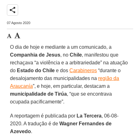
share
07 Agosto 2020
O dia de hoje e mediante a um comunicado, a
Companhia de Jesus
, no
Chile
, manifestou que
rechaçava “a violência e a arbitrariedade” na atuação
do
Estado do Chile
e dos
Carabineros
“durante o
desalojamento das municipalidades na
região da
Araucanía
”, e hoje, em particular, destacam a
municipalidade de Tirúa
, “que se encontrava
ocupada pacificamente”.
A reportagem é publicada por
La Tercera
, 06-08-
2020. A tradução é de
Wagner Fernandes de
Azevedo
.