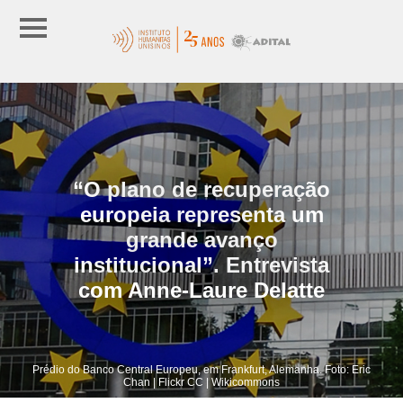
“O plano de recuperação
europeia representa um
grande avanço
institucional”. Entrevista
com Anne-Laure Delatte
Prédio do Banco Central Europeu, em Frankfurt, Alemanha. Foto: Eric
Chan | Flickr CC | Wikicommons