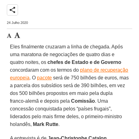
share
24 Julho 2020
Eles finalmente cruzaram a linha de chegada. Após
uma maratona de negociações de quatro dias e
quatro noites, os
chefes de Estado e de Governo
concordaram com os termos do
plano de recuperação
europeia
. O
pacote
será de 750 bilhões de euros, mas
a parcela dos subsídios será de 390 bilhões, em vez
dos 500 bilhões propostos em maio pela dupla
franco-alemã e depois pela
Comissão
. Uma
concessão conquistada pelos “países frugais”,
liderados pelo mais firme deles, o primeiro-ministro
holandês,
Mark Rutte
.
A entrevista é de
Jean-Christophe Catalon
,