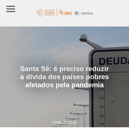
Santa Sé: é preciso reduzir
a dívida dos países pobres
afetados pela pandemia
Fonte: Pixabay