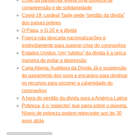
Crise da pandemia revela uma pobreza de
compreensão e de solidariedade
Covid-19: cardeal Tagle pede “perdão da dívida”
dos países pobres
O Papa, o G-20 e a dívida
França não descarta nacionalizações e
endividamento para superar crise do coronavírus
Estados Unidos. Um “jubileu” da dívida é a única
maneira de evitar a depressão
Carta Aberta: Auditoria da Dívida Já e suspensão
do pagamento dos juros e encargos para destinar
os recursos para socorrer a calamidade do
coronavírus
A hora do perdão da dívida para a América Latina
Pobreza, é o ‘espectro’ que paira sobre o planeta.
Níveis de pobreza podem retroceder aos de 30
anos atrás