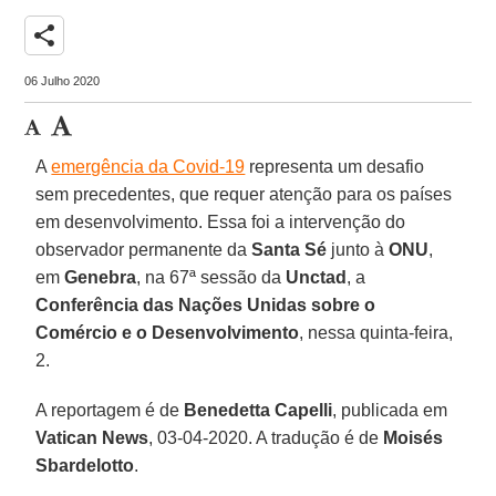
share
06 Julho 2020
A
emergência da Covid-19
representa um desafio
sem precedentes, que requer atenção para os países
em desenvolvimento. Essa foi a intervenção do
observador permanente da
Santa Sé
junto à
ONU
,
em
Genebra
, na 67ª sessão da
Unctad
, a
Conferência das Nações Unidas sobre o
Comércio e o Desenvolvimento
, nessa quinta-feira,
2.
A reportagem é de
Benedetta Capelli
, publicada em
Vatican News
, 03-04-2020. A tradução é de
Moisés
Sbardelotto
.