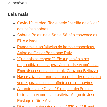
vulneráveis.
Leia mais
Covid-19: cardeal Tagle pede “perdão da dívida”
dos países pobres
Sobre a Palestina a Santa Sé não convence os
EUA e Israel
Pandemia e as falácias do homo economicus.
Artigo de Castor Bartolomé Ruiz
“Que país se espera?”. Eis a questão a ser
respondida pela superação da crise econômica.
Entrevista especial com Luiz Gonzaga Belluzzo
Nasce aliança europeia para defender uma saída
verde para a crise econômica do coronavírus
A pandemia de Covid-19 e o pior decênio da
história da economia brasileira. Artigo de José
Eustáquio Diniz Alves
Diante da maior crise desde 1929, o FMI muda a