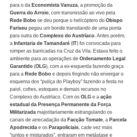
para o da
Economista Vanuza
, a promoção da
Guerra do Arroio
, com transmissão ao vivo pela
Rede Bobo
se deu porque o helicóptero do
Obispo
Fariseu
pegou um bonde transitando de uma ponta
para outra do
Complexo do Austríaco
. Antes porém,
a
Infantaria de Tamandaré
(
IT
) foi convocada para
romper as barricadas na Cruz da Vila. Estava feito o
ambiente para as operações de
Ordenamento Legal
Garantido
(
OLG
), com a ex-esquerda fazendo graça
para a
Rede Bobo
e depois fingindo não enxergar o
esquema dos “puliça do Playboy” fazendo a festa no
paiol, cofres, estoques e demais recursos no
Complexo do Austríaco. Com os
OLG
e a
ação
estadual da Presença Permanente da Força
Militarizada
majoritariamente estrangulando os
canais de arrecadação da
Facção Tomate
, a
Parcela
Apodrecida
e os
Parapoliciais
, cade vez mais
“juntos e misturados”, entraram em metástase e