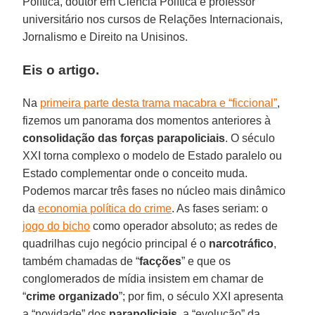
Política, doutor em Ciência Política e professor
universitário nos cursos de Relações Internacionais,
Jornalismo e Direito na Unisinos.
Eis o artigo.
Na
primeira parte desta trama macabra e “ficcional”
,
fizemos um panorama dos momentos anteriores à
consolidação das forças parapoliciais
. O século
XXI torna complexo o modelo de Estado paralelo ou
Estado complementar onde o conceito muda.
Podemos marcar três fases no núcleo mais dinâmico
da
economia política do crime
. As fases seriam: o
jogo do bicho
como operador absoluto; as redes de
quadrilhas cujo negócio principal é o
narcotráfico
,
também chamadas de “
facções
” e que os
conglomerados de mídia insistem em chamar de
“
crime organizado
”; por fim, o século XXI apresenta
a “novidade” dos
parapoliciais
, a “evolução” da