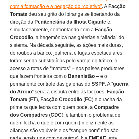
com a formação e a negação do “coletivo”
. A
Facção
Tomate
deu seu grito do Ipiranga se libertando da
direção da
Penitenciária da Ilhota Gigante
e,
simultaneamente, confrontando com a
Facção
Crocodilo
, a hegemônica nas galerias e “aliada” do
sistema. Na década seguinte, as ações mais duras,
de roubos a banco, joalheria e fugas espetaculares
foram sendo substituídas pelo varejo do tráfico, o
acesso a rotas de “matutos” – nos países produtores
que fazem fronteira com o
Bananistão
– e o
permanente controle das galerias do
SSPF
. A “
guerra
do Arroio
” seria a disputa entre as facções,
Facção
Tomate
(
FT
),
Facção Crocodilo
(
FC
) e o racha da
primeira que fecha com quem pode, a
Compadre
dos Compadres
(
CDC
); e também o problema de
quem fecha o que e com quem (infelizmente as
alianças são volúveis e os “sangue bom” não são
nada legais uns com os outros). Na
FMEAF
uma