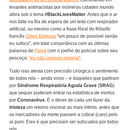
levantes antirracistas por inúmeras cidades mundo
afora sob o lema
#BlackLivesMatter
. Antes que o ar
nos falte na fila de espera de um leito com respirador
artificial, ou mesmo como a frase-Real do filósofo
francês
Gilles Deleuze
“um pouco de possível senão
eu sufoco”, em total consonância com as últimas
palavras de
Floyd
com o joelho do policial sobre seu
pescoço:
“eu não consigo respirar”
.
Tudo isso atesta com precisão cirúrgica o sentimento
de todos nós – ainda vivos – e daqueles que partiram
por
Síndrome Respiratória Aguda Grave
(
SRAG
)
que sequer puderam entrar na estatística de mortos
por
Coronavírus
. É o dever de cada um fazer da
tristeza
um retorno visceral ao mais íntimo, antes que
os mercadores da morte passem a cobrar (caro) pelo
ar puro. Eles é que precisam ser sufocados por todos
nós.