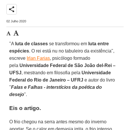
share
02 Julho 2020
"A
luta de classes
se transformou em
luta entre
espécies
. O rei está nu no tabuleiro da existência",
escreve
Irlan Farias
, psicólogo formado
pela
Universidade Federal de São João del-Rei –
UFSJ
, mestrando em filosofia pela
Universidade
Federal do Rio de Janeiro – UFRJ
e autor do livro
"
Falas e Falhas - interstícios da poética do
desejo
".
Eis o artigo.
O frio chegou na serra antes mesmo do inverno
aportar. Se o calor em demasia irrita, o frio intenso