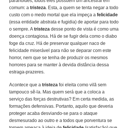
paranoides, todos eles possuem um ancestral em
comum: a
tristeza
. Esta, a quem se tenta negar a todo
custo com o medo mortal que ela impeça a
felicidade
(essa entidade abstrata e fugidia) de aportar para todo
o sempre. A
tristeza
desse ponto de vista é como uma
doença contagiosa. Há de se fugir dela como o diabo
foge da cruz. Há de preservar qualquer naco de
felicidade miserável para não se deparar com este
horror, nem que se tenha de produzir os mesmos
horrores para se manter à devida distância dessa
estraga-prazeres.
Acontece que a
tristeza
foi eleita como vilã sem
tampouco sê-la. Mas quem será que a coloca a
serviço das forças destrutivas? Em certa medida, as
formações defensivas. Portanto, aquilo que deveria
proteger acaba desviando-se para o ataque
desmesurado ao outro e a todos que porventura se
tornem ameaça à ideia de
felicidade
(satisfação) que