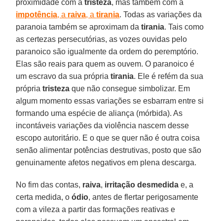
proximidade com a
tristeza
, mas também com a
impotência
, a
raiva
, a
tirania
. Todas as variações da
paranoia também se aproximam da
tirania
. Tais como
as certezas persecutórias, as vozes ouvidas pelo
paranoico são igualmente da ordem do peremptório.
Elas são reais para quem as ouvem. O paranoico é
um escravo da sua própria
tirania
. Ele é refém da sua
própria
tristeza
que não consegue simbolizar. Em
algum momento essas variações se esbarram entre si
formando uma espécie de aliança (mórbida). As
incontáveis variações da violência nascem desse
escopo autoritário. E o que se quer não é outra coisa
senão alimentar potências destrutivas, posto que são
genuinamente afetos negativos em plena descarga.
No fim das contas,
raiva
,
irritação
desmedida
e, a
certa medida, o
ódio
, antes de flertar perigosamente
com a vileza a partir das formações reativas e