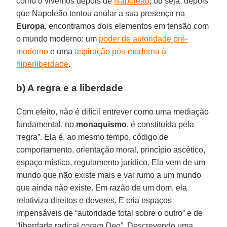
como o vivemos depois de
Napoleão
, ou seja, depois
que Napoleão tentou anular a sua presença na
Europa
, encontramos dois elementos em tensão com
o mundo moderno: um
poder de autoridade pré-
moderno
e uma
aspiração pós-moderna à
hiperliberdade
.
b) A regra e a liberdade
Com efeito, não é difícil entrever como uma mediação
fundamental, no
monaquismo
, é constituída pela
“regra”. Ela é, ao mesmo tempo, código de
comportamento, orientação moral, princípio ascético,
espaço místico, regulamento jurídico. Ela vem de um
mundo que não existe mais e vai rumo a um mundo
que ainda não existe. Em razão de um dom, ela
relativiza direitos e deveres. E cria espaços
impensáveis de “autoridade total sobre o outro” e de
“liberdade radical
coram Deo
”. Descrevendo uma