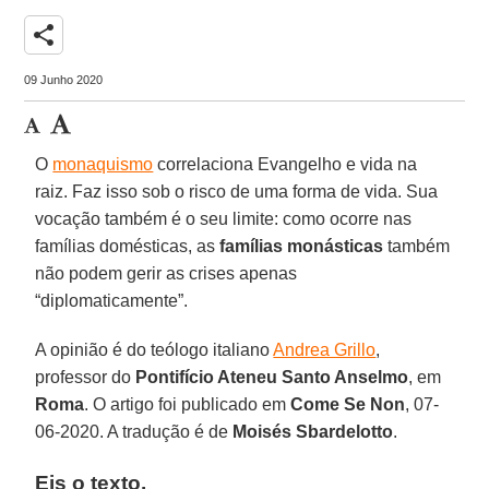
share
09 Junho 2020
O
monaquismo
correlaciona Evangelho e vida na
raiz. Faz isso sob o risco de uma forma de vida. Sua
vocação também é o seu limite: como ocorre nas
famílias domésticas, as
famílias monásticas
também
não podem gerir as crises apenas
“diplomaticamente”.
A opinião é do teólogo italiano
Andrea Grillo
,
professor do
Pontifício Ateneu Santo Anselmo
, em
Roma
. O artigo foi publicado em
Come Se Non
, 07-
06-2020. A tradução é de
Moisés Sbardelotto
.
Eis o texto.