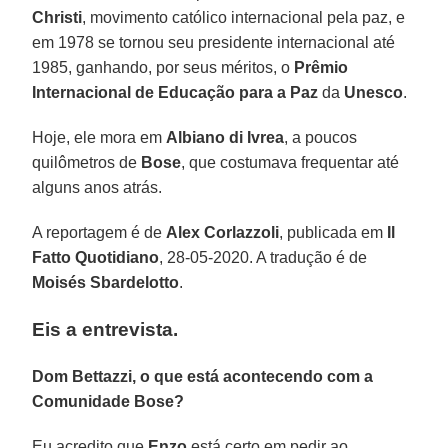
Christi
, movimento católico internacional pela paz, e
em 1978 se tornou seu presidente internacional até
1985, ganhando, por seus méritos, o
Prêmio
Internacional de Educação para a Paz
da
Unesco
.
Hoje, ele mora em
Albiano di Ivrea
, a poucos
quilômetros de
Bose
, que costumava frequentar até
alguns anos atrás.
A reportagem é de
Alex Corlazzoli
, publicada em
Il
Fatto Quotidiano
, 28-05-2020. A tradução é de
Moisés Sbardelotto
.
Eis a entrevista.
Dom Bettazzi, o que está acontecendo com a
Comunidade Bose?
Eu acredito que
Enzo
está certo em pedir ao