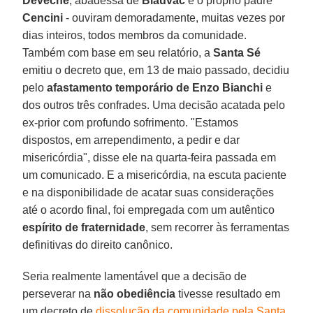
Devéche
, abadessa de
Blauvac
e o próprio padre
Cencini
- ouviram demoradamente, muitas vezes por
dias inteiros, todos membros da comunidade.
Também com base em seu relatório, a
Santa Sé
emitiu o decreto que, em 13 de maio passado, decidiu
pelo
afastamento temporário de Enzo Bianchi
e
dos outros três confrades. Uma decisão acatada pelo
ex-prior com profundo sofrimento. "Estamos
dispostos, em arrependimento, a pedir e dar
misericórdia", disse ele na quarta-feira passada em
um comunicado. E a misericórdia, na escuta paciente
e na disponibilidade de acatar suas considerações
até o acordo final, foi empregada com um autêntico
espírito de fraternidade
, sem recorrer às ferramentas
definitivas do direito canônico.
Seria realmente lamentável que a decisão de
perseverar na
não obediência
tivesse resultado em
um decreto de
dissolução da comunidade pela Santa