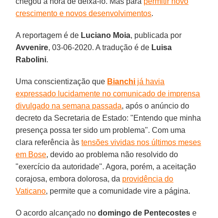
chegou a hora de deixá-lo. Mas para
permitir novo
crescimento e novos desenvolvimentos
.
A reportagem é de
Luciano Moia
, publicada por
Avvenire
, 03-06-2020. A tradução é de
Luisa
Rabolini
.
Uma conscientização que
Bianchi
já havia
expressado lucidamente no comunicado de imprensa
divulgado na semana passada
, após o anúncio do
decreto da Secretaria de Estado: "Entendo que minha
presença possa ter sido um problema". Com uma
clara referência às
tensões vividas nos últimos meses
em Bose
, devido ao problema não resolvido do
"exercício da autoridade". Agora, porém, a aceitação
corajosa, embora dolorosa, da
providência do
Vaticano
, permite que a comunidade vire a página.
O acordo alcançado no
domingo de Pentecostes
e