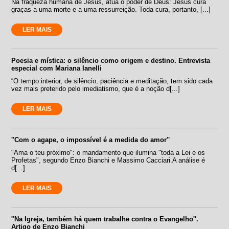
Na fraqueza humana de Jesus, atua o poder de Deus: Jesus cura
graças a uma morte e a uma ressurreição. Toda cura, portanto, [...]
LER MAIS
Poesia e mística: o silêncio como origem e destino. Entrevista
especial com Mariana Ianelli
“O tempo interior, de silêncio, paciência e meditação, tem sido cada
vez mais preterido pelo imediatismo, que é a noção d[...]
LER MAIS
''Com o agape, o impossível é a medida do amor''
"Ama o teu próximo": o mandamento que ilumina "toda a Lei e os
Profetas", segundo Enzo Bianchi e Massimo Cacciari.A análise é
d[...]
LER MAIS
''Na Igreja, também há quem trabalhe contra o Evangelho''.
Artigo de Enzo Bianchi