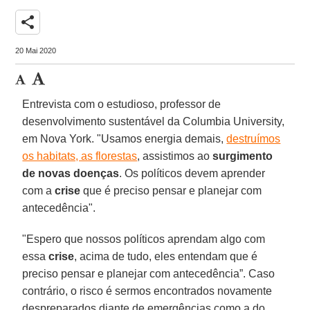
share
20 Mai 2020
Entrevista com o estudioso, professor de
desenvolvimento sustentável da Columbia University,
em Nova York. "Usamos energia demais,
destruímos
os habitats, as florestas
, assistimos ao
surgimento
de novas doenças
. Os políticos devem aprender
com a
crise
que é preciso pensar e planejar com
antecedência".
"Espero que nossos políticos aprendam algo com
essa
crise
, acima de tudo, eles entendam que é
preciso pensar e planejar com antecedência”. Caso
contrário, o risco é sermos encontrados novamente
despreparados diante de emergências como a do