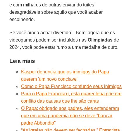
e com milhares de outras enviando tuítes
desagradáveis sobre aquilo que você acabar
escolhendo.
Se você ainda achar divertido... Bem, agora que os
videogames podem ser incluídos nas
Olimpíadas
de
2024, você pode estar rumo a uma medalha de ouro.
Leia mais
Kasper denuncia que os inimigos do Papa
querem 'um novo conclave'
Como o Papa Francisco confunde seus inimigos
Para o Papa Francisco, esta quarentena põe em
conflito das causas que lhe são caras
O Papa: obrigado aos padres, eles entenderam
que em uma pandemia não se deve “bancar
padre Abbondio”
“As igrejas não devem ser fechadas.” Entrevista