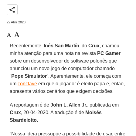
share
22 Abril 2020
Recentemente,
Inés San Martín
, do
Crux
, chamou
minha atenção para uma nota na revista
PC Gamer
sobre um desenvolvedor de software polonês que
anunciou um novo jogo de computador chamado
“
Pope Simulator
”. Aparentemente, ele começa com
um
conclave
em que o jogador é eleito papa e, então,
apresenta vários cenários que exigem decisões.
A reportagem é de
John L. Allen Jr.
, publicada em
Crux
, 20-04-2020. A tradução é de
Moisés
Sbardelotto
.
“Nossa ideia pressupõe a possibilidade de usar, entre