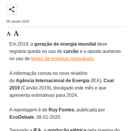
share
09 Janeiro 2020
Em 2019, a
geração de energia mundial
deve
registrar queda no uso do
carvão
e o oposto aumento
no uso de
fontes de energias renováveis
.
A informação consta no novo relatório
da
Agência Internacional de Energia
(IEA),
Coal
2019
(Carvão 2019), divulgado este mês e que
apresenta estimativas para 2024.
A reportagem é de
Ruy
Fontes
, publicada por
EcoDebate
, 08-01-2020.
Segundo a
IEA
, a
produção elétrica
pela queima do