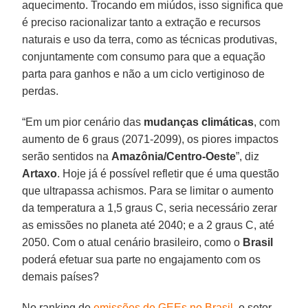
aquecimento. Trocando em miúdos, isso significa que
é preciso racionalizar tanto a extração e recursos
naturais e uso da terra, como as técnicas produtivas,
conjuntamente com consumo para que a equação
parta para ganhos e não a um ciclo vertiginoso de
perdas.
“Em um pior cenário das
mudanças climáticas
, com
aumento de 6 graus (2071-2099), os piores impactos
serão sentidos na
Amazônia/Centro-Oeste
”, diz
Artaxo
. Hoje já é possível refletir que é uma questão
que ultrapassa achismos. Para se limitar o aumento
da temperatura a 1,5 graus C, seria necessário zerar
as emissões no planeta até 2040; e a 2 graus C, até
2050. Com o atual cenário brasileiro, como o
Brasil
poderá efetuar sua parte no engajamento com os
demais países?
No ranking de
emissões de GEEs no Brasil
, o setor