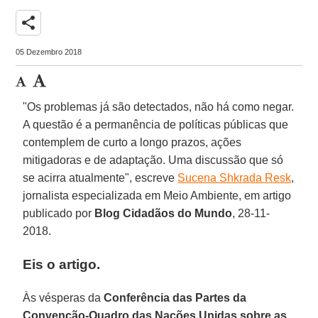
share
05 Dezembro 2018
"Os problemas já são detectados, não há como negar.
A questão é a permanência de políticas públicas que
contemplem de curto a longo prazos, ações
mitigadoras e de adaptação. Uma discussão que só
se acirra atualmente", escreve
Sucena Shkrada Resk
,
jornalista especializada em Meio Ambiente, em artigo
publicado por
Blog Cidadãos do Mundo
, 28-11-
2018.
Eis o artigo.
Às vésperas da
Conferência das Partes da
Convenção-Quadro das Nações Unidas sobre as