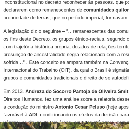
inconstitucional no decreto reconhecer às pessoas, que po
declararem como remanescentes de
comunidades quilo
propriedade de terras, que no período imperial, formavam
A legislação diz o seguinte – “…remanescentes das comu
os fins deste Decreto, os grupos étnico-raciais, segundo cr
com trajetória histórica própria, dotados de relações terri
presunção de ancestralidade negra relacionada com a resi
sofrida…” . Este conceito se ampara também na Convenç
Internacional do Trabalho (OIT), da qual o Brasil é signat
grupos e comunidades tradicionais o direito de se autodef
Em 2013,
Andreza do Socorro Pantoja de Oliveira Smit
Direitos Humanos, fez uma análise sobre a relatoria dess
a condução do ministro
Antonio Cesar Peluso
(hoje apos
favorável à
ADI
, condicionando os efeitos da decisão para
válidos” os títulos de tais áreas, emitidos até agora, com