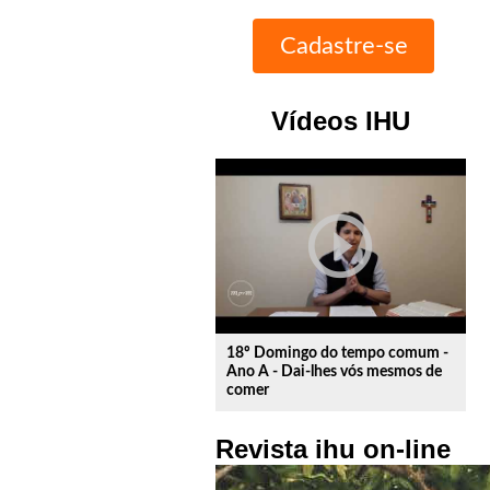
Vídeos IHU
play_circle_outline
18º Domingo do tempo comum -
Ano A - Dai-lhes vós mesmos de
comer
Revista ihu on-line