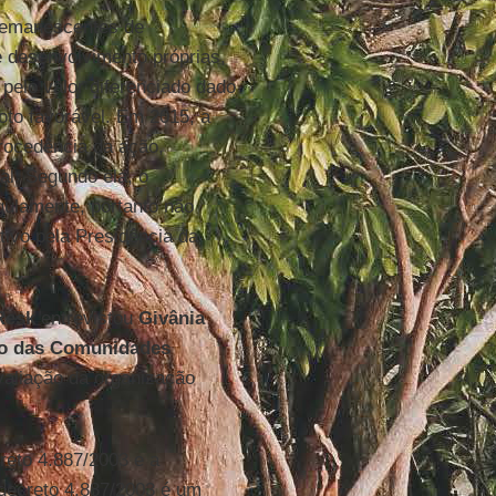
 remanescentes de
e desenvolvimento próprias,
 pelo valor diferenciado dado
voto favorável. Em 2015, a
rocedência da ação,
al. Segundo ela, o
egulamente, portanto não
ivo pela Presidência da
Resk
entrevistou
Givânia
ão das Comunidades
valiação da organização
eto 4.887/2003 e a
decreto 4.887/2003 é um