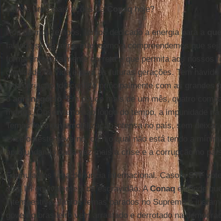
são as principais ações da
Conaq
hoje?
Nos últimos tempos, temos dedicado a energia para a
que
falando só da terra, mas como a compreendemos que seja
forma ambientalmente correta e que permita aos nossos f
dignidade na vida e para as futuras gerações. Tem havido
expropriação, do conflito principalmente com as grandes 
o
agronegócio
. Em pouco mais de um mês, quatro comp
mortos. Observamos ao longo do tempo, a impunidade na
Temos feito uma mobilização intensa no país, sem deixar 
exceto neste governo, com o qual não está tendo a mínima
aprofundando cada vez mais a crise e a corrupção no paí
Formulamos uma denúncia internacional. Caso o
STF
vote
uma lei equivalente à da escravidão. A
Conaq
entende que
intempestivo. Tantos temas parados no Supremo e justa
governo brasileiro vem arrastado e derrotado na democra