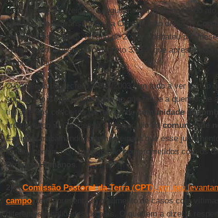
instrumento que veio para regulamentar o artigo 68 do ato
constitucionais transitórias da Constituição de 88. A
Cona
construiu esse texto, no ano de 2003, e debateu por meses
instrumento. Substituiu o decreto 3.912, que apresentava
e conceituais.
O conteúdo do decreto 4.887/2003 tem tudo a ver com o
sociais e o
Conaq
, sobretudo no que tange a quem cabe 
titular e aos conceitos de terra e de
comunidade quilomb
promovendo um processo de genocídio da
comunidade n
Estamos trabalhando fortemente para que esse julgament
receio, porque nem todos estão comprometidos com os dir
Direitos Humanos
.
2)
A
Comissão Pastoral da Terra
(
CPT
), em seu levant
campo
, tem apresentado o aumento de casos com vítim
diferentes localidades do país. O que tem a dizer a respei