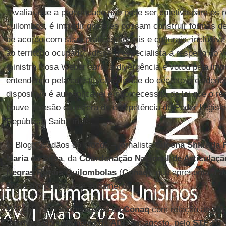
“Avaliar que a propriedade não pode ser coletiva para os
quilombos, é impedir que eles possam construir formas d
de acordo com suas práticas sociais e culturais, inclusive
ao território ocupado”, disse a especialista a respeito do 
ministra Rosa Weber abriu a divergência e votou pela imp
entendendo pela constitucionalidade do decreto presidenci
dispositivo é autoaplicável e não necessita de lei que o r
houve invasão da esfera de competência do Poder Legislat
República. Saiba mais.
O Blog Cidadãos do Mundo – jornalista
Sucena Shkrada 
Maria da Silva
, da
Coordenação Nacional de Articulaç
Negras Rurais Quilombolas
(
Conaq
), que apresenta a a
sobre o processo em andamento.
1)
Qual é o posicionamento da
Conaq
com relação ao decr
retomada do julgamento da
ADI
, em agosto, pelo
STF
? O 