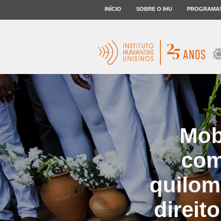
INÍCIO
SOBRE O IHU
PROGRAMA
Mob
com
quilom
direit