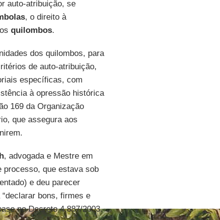
r auto-atribuição, se
mbolas
, o direito à
 os
quilombos
.
nidades dos quilombos, para
itérios de auto-atribuição,
toriais específicas, com
stência à opressão histórica
ão 169 da Organização
ário, que assegura aos
inirem.
h
, advogada e Mestre em
e processo, que estava sob
entado) e deu parecer
 “declarar bons, firmes e
 base no Decreto 4.887/2003.