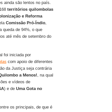
s ainda são lentos no país.
 168
territórios quilombolas
Colonização e Reforma
ela
Comissão Pró-Índio
,
ma queda de 94%, o que
ados até mês de setembro do
 foi iniciada por
olas
com apoio de diferentes
ão da Justiça seja contrária
Quilombo a Menos!
, na qual
sões e vídeos de
SA
) e de
Uma Gota no
 entre os principais, de que é