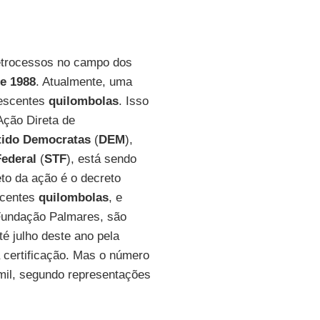
retrocessos no campo dos
de 1988
. Atualmente, uma
nescentes
quilombolas
. Isso
Ação Direta de
tido Democratas
(
DEM
),
ederal
(
STF
), está sendo
to da ação é o decreto
scentes
quilombolas
, e
 Fundação Palmares, são
é julho deste ano pela
 certificação. Mas o número
mil, segundo representações