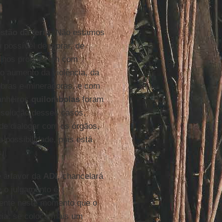
stão da terra
. Não estamos
 possível de morar, de
ilhos produzirem com
 o aumento da violência, da
obras e mineradoras, e com
anheiros
quilombolas
foram
 solução desses casos.
de dialogar com os órgãos,
 possibilidade, pois está
s.
 a favor da
ADI
, chancelará
 o julgamento é
mente neste momento que o
cia, se coloca mais um