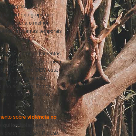
 das disposições
q
foi parte do grupo que
, qual seria o melhor
 vários problemas temporais
 que pensam os movimentos
a responsabilidade de quem
ola
. O
Partido DEM
está
egra
, com esta ação.
o não aconteça. Temos
eitos dos trabalhadores, e
amento sobre
violência no
as
quilombolas
, em
to desta situação? E quais