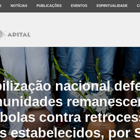
S
NOTÍCIAS
PUBLICAÇÕES
EVENTOS
ESPIRITUALIDADE
C
ilização nacional def
unidades remanesce
bolas contra retroce
os estabelecidos, por