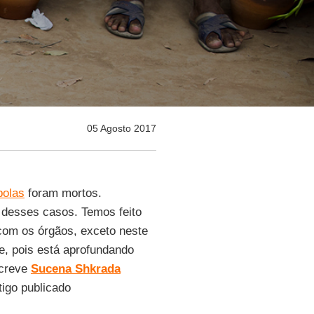
05 Agosto 2017
bolas
foram mortos.
 desses casos. Temos feito
 com os órgãos, exceto neste
e, pois está aprofundando
screve
Sucena Shkrada
tigo publicado