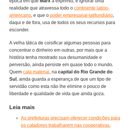
época em que
Marx
a exprimiu, é ignorar uma
realidade que atravessa todo o
continente latino-
americano
, e que o
poder empresarial-latifundiário
,
daqui e de fora, usa de todos os seus recursos para
esconder.
A velha tática de coisificar algumas pessoas para
concentrar o dinheiro em outras, por mais que a
história tenha mostrado sua desumanidade e
perversão, ainda persiste em quase todo o mundo.
Quem
cata material
, na
capital do Rio Grande do
Sul
, ainda guarda a esperança de que um tipo de
servidão como esta não lhe elimine o pouco de
liberdade e qualidade de vida que ainda goza.
Leia mais
As prefeituras precisam oferecer condições para
os catadores trabalharem nas cooperativas.