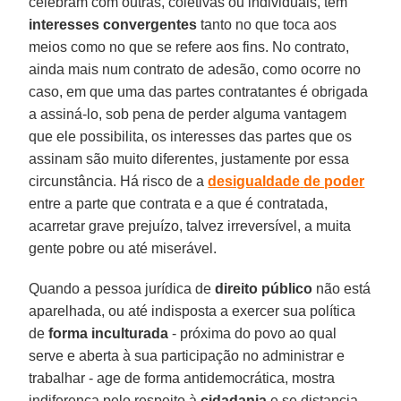
celebram com outras, coletivas ou individuais, têm
interesses convergentes
tanto no que toca aos
meios como no que se refere aos fins. No contrato,
ainda mais num contrato de adesão, como ocorre no
caso, em que uma das partes contratantes é obrigada
a assiná-lo, sob pena de perder alguma vantagem
que ele possibilita, os interesses das partes que os
assinam são muito diferentes, justamente por essa
circunstância. Há risco de a
desigualdade
de poder
entre a parte que contrata e a que é contratada,
acarretar grave prejuízo, talvez irreversível, a muita
gente pobre ou até miserável.
Quando a pessoa jurídica de
direito público
não está
aparelhada, ou até indisposta a exercer sua política
de
forma inculturada
- próxima do povo ao qual
serve e aberta à sua participação no administrar e
trabalhar - age de forma antidemocrática, mostra
indiferença pelo respeito à
cidadania
e se distancia