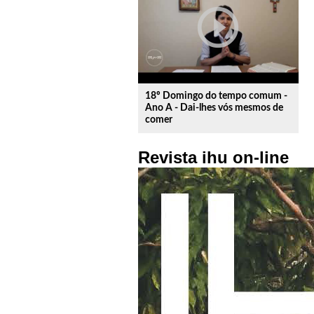
play_circle_outline
18º Domingo do tempo comum -
Ano A - Dai-lhes vós mesmos de
comer
Revista ihu on-line