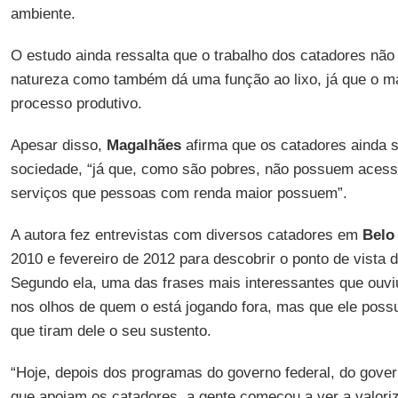
ambiente.
O estudo ainda ressalta que o trabalho dos catadores não
natureza como também dá uma função ao lixo, já que o mat
processo produtivo.
Apesar disso,
Magalhães
afirma que os catadores ainda 
sociedade, “já que, como são pobres, não possuem acesso
serviços que pessoas com renda maior possuem”.
A autora fez entrevistas com diversos catadores em
Belo
2010 e fevereiro de 2012 para descobrir o ponto de vista de
Segundo ela, uma das frases mais interessantes que ouviu 
nos olhos de quem o está jogando fora, mas que ele possu
que tiram dele o seu sustento.
“Hoje, depois dos programas do governo federal, do govern
que apoiam os catadores, a gente começou a ver a valoriz