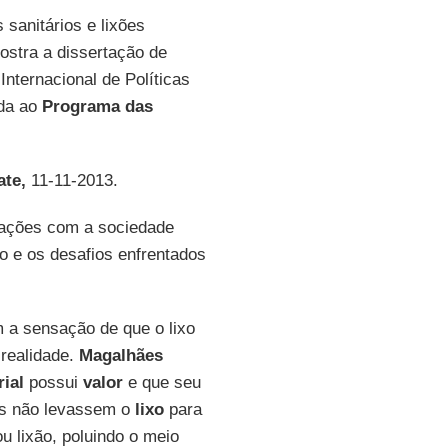
 sanitários e lixões
ostra a dissertação de
Internacional de Políticas
ada ao
Programa das
te,
11-11-2013.
elações com a sociedade
xo e os desafios enfrentados
 a sensação de que o lixo
 realidade.
Magalhães
ial
possui
valor
e que seu
es não levassem o
lixo
para
ou lixão, poluindo o meio