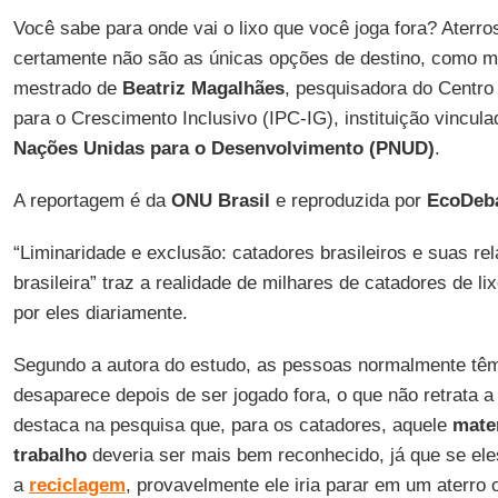
Você sabe para onde vai o lixo que você joga fora? Aterros
certamente não são as únicas opções de destino, como m
mestrado de
Beatriz Magalhães
, pesquisadora do Centro 
para o Crescimento Inclusivo (IPC-IG), instituição vincul
Nações Unidas para o Desenvolvimento (PNUD)
.
A reportagem é da
ONU Brasil
e reproduzida por
EcoDeba
“Liminaridade e exclusão: catadores brasileiros e suas r
brasileira” traz a realidade de milhares de catadores de li
por eles diariamente.
Segundo a autora do estudo, as pessoas normalmente têm
desaparece depois de ser jogado fora, o que não retrata a
destaca na pesquisa que, para os catadores, aquele
mater
trabalho
deveria ser mais bem reconhecido, já que se el
a
reciclagem
, provavelmente ele iria parar em um aterro 