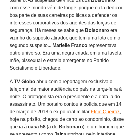
Janeiro. As suspeitas de vínculos dos
Bolsonaro
com esse mundo vêm de longe, porque o clã dedicou
boa parte de suas carreiras políticas a defender os
interesses corporativos dos agentes das forças de
segurança. Há meses se sabe que
Bolsonaro
era
vizinho do suposto atirador, que tem uma foto com o
segundo suspeito...
Marielle
Franco
representava
outro universo. Era uma negra criada em uma favela,
mãe, bissexual e estrela emergente no Partido
Socialismo e Liberdade.
A
TV Globo
abriu com a reportagem exclusiva o
telejornal de maior audiência do país na terça-feira à
noite. O protagonista era o presidente e a data, a do
assassinato. Um porteiro contou à polícia que em 14
de março de 2018 o ex-policial militar
Élcio Queiroz
,
hoje na prisão, chegou de carro ao condomínio, disse
que ia à
casa 58
(a de
Bolsonaro
), e um homem que
se apresentou como
Jair
autorizou, pelo interfone,