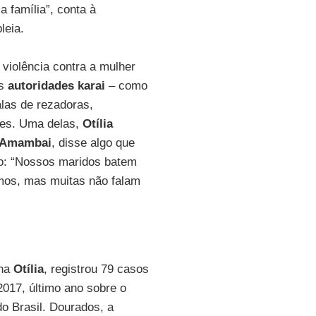
a família”, conta à
leia.
violência contra a mulher
as
autoridades karai
– como
las de rezadoras,
des. Uma delas,
Otília
 Amambai
, disse algo que
ião: “Nossos maridos batem
mos, mas muitas não falam
ona
Otília
, registrou 79 casos
017, último ano sobre o
do Brasil. Dourados, a