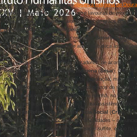
Por alguns dias, estivemos na
Reserva Indígena de Dour
Mato Grosso do Sul
, cravada entre lavouras de monocul
ocupar o posto de quinto maior produtor de grãos do país. 
parte por
Dourados
e parte pelo município vizinho,
Itapor
terra das duas aldeias que a compõem,
Bororó
e
Jaguap
falha em fornecer condições de atenção básica às pessoa
Com aproximadamente 15 mil moradores, de acordo com 
Secretaria Especial de Saúde Indígena
(
Sesai
), o terri
municípios do estado em termos de população, mas, entr
é de ensino médio, há somente quatro postos de saúde, um
(que transita em poucos horários – de manhã, no meio do d
uma pequena parcela do território) e, na assistência soc
Centro de Referência de Assistência Social
(
Cras
), que
todos os habitantes, funciona com dificuldades – os funci
materiais básicos, como folhas de papel sulfite, e não há 
fazer visitas de acompanhamento.