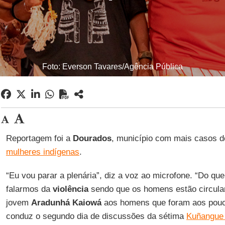
Foto: Everson Tavares/Agência Pública
Reportagem foi a
Dourados
, município com mais casos 
mulheres indígenas
.
“Eu vou parar a plenária”, diz a voz ao microfone. “Do qu
falarmos da
violência
sendo que os homens estão circula
jovem
Aradunhá
Kaiowá
aos homens que foram aos pouc
conduz o segundo dia de discussões da sétima
Kuñangue