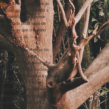
ados
, a TI mais populosa do
tura que ajudam o estado a
Seu território se estende
ã
. Andando pelas ruas de
iru
, nota-se que o Estado
s que vivem ali.
os dados mais recentes da
tório supera mais de 40
e suas escolas, apenas uma
a linha de ônibus circular
ia e ao fim da tarde – e por
ial, conta apenas com um
, responsável por atender a
onários relatam que faltam
gasolina suficiente para