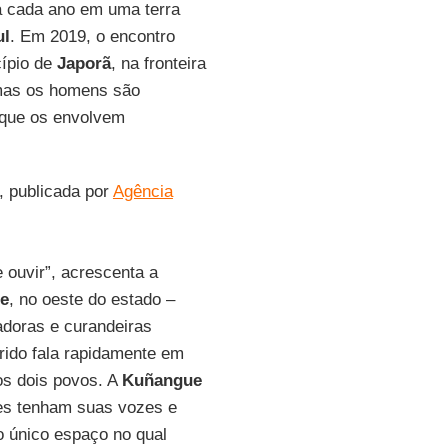
 a cada ano em uma terra
ul
. Em 2019, o encontro
cípio de
Japorã
, na fronteira
 mas os homens são
s que os envolvem
, publicada por
Agência
ouvir”, acrescenta a
e
, no oeste do estado –
doras e curandeiras
orido fala rapidamente em
os dois povos. A
Kuñangue
es tenham suas vozes e
 o único espaço no qual