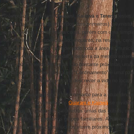
Três povos diferentes,
Guarani
,
Kaiowá
e
Terena
(estes,
aspectos culturais distintos dos dois primeiros), se mist
número em si não diz muita coisa, porém com uma simpl
ter uma ideia da superlotação: enquanto, na reserva, ce
quilômetro quadrado, considerando toda a área do municí
é de 51,4 pessoas num pedaço de terra da mesma extens
nove vezes menor. As casas são bastante próximas umas 
hortas e plantações familiares. “Confinamento” é uma pal
de muitos dos moradores para descrever a vida no local.
A falta de espaço físico é determinante para a atual dinâm
porque, tradicionalmente, os
Guarani e Kaiowá
se dividia
coletivas, distantes em quilômetros umas das outras, ond
constituídas por pequenos grupos familiares. Ainda hoje a
dá pelas famílias, cujos núcleos vivem próximos, mas se