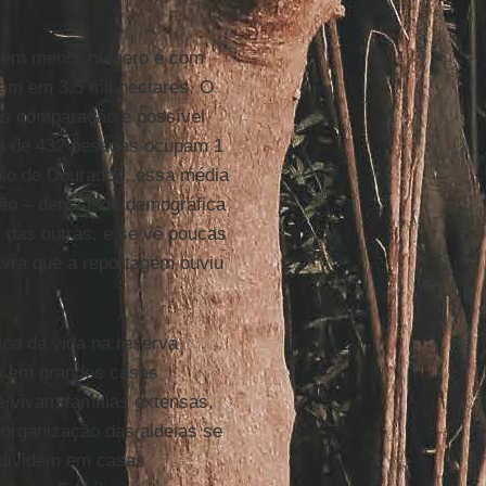
 em menor número e com
uram em 3,5 mil hectares. O
es comparação é possível
rca de 432 pessoas ocupam 1
pio de Dourados, essa média
ão – densidade demográfica
das outras, e se vê poucas
avra que a reportagem ouviu
ica da vida na reserva
m em grandes casas
e vivam famílias extensas,
 organização das aldeias se
 dividem em casas