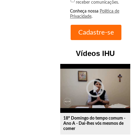
receber comunicações.
Conheça nossa
Política de
Privacidade
.
Vídeos IHU
play_circle_outline
18º Domingo do tempo comum -
Ano A - Dai-lhes vós mesmos de
comer