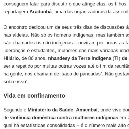
conseguem falar para discutir o que atinge elas, os filhos, 
reportagem
Aradunhá
, uma das organizadoras da assemb
O encontro dedicou um de seus três dias de discussões à 
nas aldeias. Não só os homens indígenas, mas também 
são chamados os não indígenas – ouviram por horas as fa
lideranças e estudantes, mulheres das mais variadas ida
Hilário
, de 86 anos,
nhandesy da Terra Indígena
(
TI
)
de
seria repetido por muitas outras vozes até o fim da reun
na gente, nos chamam de ‘saco de pancadas’. Não gosta
sobre isso”.
Vida em confinamento
Segundo o
Ministério da Saúde
,
Amambai
, onde vive d
de
violência doméstica contra mulheres indígenas
em 2
qual há estatísticas consolidadas – é o número mais alto 