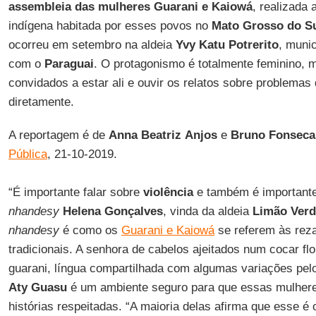
assembleia
das
mulheres
Guarani
e Kaiowá
, realizada
indígena habitada por esses povos no
Mato Grosso
do
S
ocorreu em setembro na aldeia
Yvy
Katu
Potrerito
, muni
com o
Paraguai
. O protagonismo é totalmente feminino,
convidados a estar ali e ouvir os relatos sobre problema
diretamente.
A reportagem é de
Anna
Beatriz
Anjos
e
Bruno
Fonseca
Pública
, 21-10-2019.
“É importante falar sobre
violência
e também é importante 
nhandesy
Helena
Gonçalves
, vinda da aldeia
Limão
Verd
nhandesy
é como os
Guarani e Kaiowá
se referem às reza
tradicionais. A senhora de cabelos ajeitados num cocar fl
guarani, língua compartilhada com algumas variações pel
Aty
Guasu
é um ambiente seguro para que essas mulher
histórias respeitadas. “A maioria delas afirma que esse é