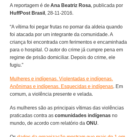
A reportagem é de
Ana Beatriz Rosa
, publicada por
HuffPost Brasil
, 28-11-2016.
“A vítima foi pegar frutas no pomar da aldeia quando
foi atacada por um integrante da comunidade. A
criança foi encontrada com ferimentos e encaminhada
para o hospital. O autor do crime já cumpre pena em
regime de prisão domiciliar. Depois do crime, ele
fugiu.”
Mulheres e indígenas. Violentadas e indígenas.
Anônimas e indígenas. Esquecidas e indígenas
. Em
comum, a violência presente e velada.
As mulheres são as principais vítimas das violências
praticadas contra as
comunidades indígenas
no
mundo, de acordo com relatório da
ONU
.
Os
dados da organização mostram que mais de 1 em