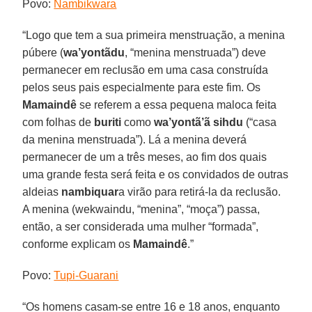
Povo:
Nambikwara
“Logo que tem a sua primeira menstruação, a menina
púbere (
wa’yontãdu
, “menina menstruada”) deve
permanecer em reclusão em uma casa construída
pelos seus pais especialmente para este fim. Os
Mamaindê
se referem a essa pequena maloca feita
com folhas de
buriti
como
wa’yontã’ã sihdu
(“casa
da menina menstruada”). Lá a menina deverá
permanecer de um a três meses, ao fim dos quais
uma grande festa será feita e os convidados de outras
aldeias
nambiquar
a virão para retirá-la da reclusão.
A menina (wekwaindu, “menina”, “moça”) passa,
então, a ser considerada uma mulher “formada”,
conforme explicam os
Mamaindê
.”
Povo:
Tupi-Guarani
“Os homens casam-se entre 16 e 18 anos, enquanto