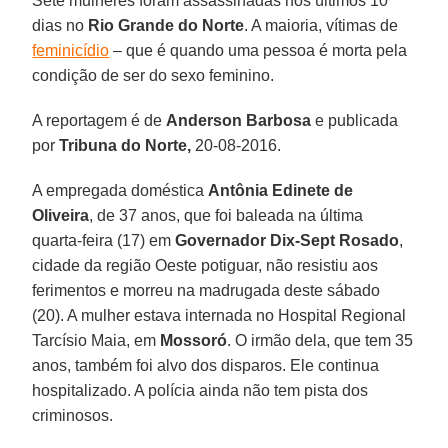
Sete mulheres foram assassinadas nos últimos 10
dias no
Rio Grande do Norte
. A maioria, vítimas de
feminicídio
– que é quando uma pessoa é morta pela
condição de ser do sexo feminino.
A reportagem é de
Anderson
Barbosa
e publicada
por
Tribuna do Norte,
20-08-2016.
A empregada doméstica
Antônia Edinete de
Oliveira
, de 37 anos, que foi baleada na última
quarta-feira (17) em
Governador Dix-Sept Rosado
,
cidade da região Oeste potiguar, não resistiu aos
ferimentos e morreu na madrugada deste sábado
(20). A mulher estava internada no Hospital Regional
Tarcísio Maia, em
Mossoró
. O irmão dela, que tem 35
anos, também foi alvo dos disparos. Ele continua
hospitalizado. A polícia ainda não tem pista dos
criminosos.