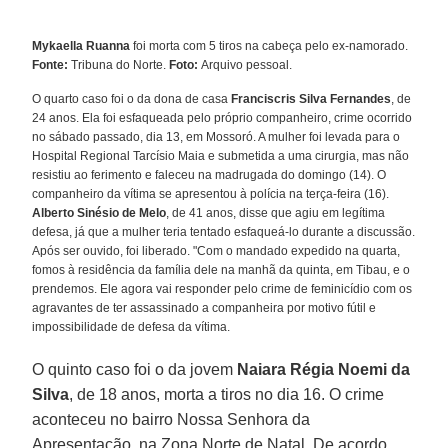
Mykaella Ruanna
foi morta com 5 tiros na cabeça pelo ex-namorado.
Fonte:
Tribuna do Norte.
Foto:
Arquivo pessoal.
O quarto caso foi o da dona de casa
Franciscris Silva Fernandes
, de
24 anos. Ela foi esfaqueada pelo próprio companheiro, crime ocorrido
no sábado passado, dia 13, em Mossoró. A mulher foi levada para o
Hospital Regional Tarcísio Maia e submetida a uma cirurgia, mas não
resistiu ao ferimento e faleceu na madrugada do domingo (14). O
companheiro da vítima se apresentou à polícia na terça-feira (16).
Alberto Sinésio de Melo
, de 41 anos, disse que agiu em legítima
defesa, já que a mulher teria tentado esfaqueá-lo durante a discussão.
Após ser ouvido, foi liberado. "Com o mandado expedido na quarta,
fomos à residência da família dele na manhã da quinta, em Tibau, e o
prendemos. Ele agora vai responder pelo crime de feminicídio com os
agravantes de ter assassinado a companheira por motivo fútil e
impossibilidade de defesa da vítima.
O quinto caso foi o da jovem
Naiara Régia Noemi da
Silva
, de 18 anos, morta a tiros no dia 16. O crime
aconteceu no bairro Nossa Senhora da
Apresentação, na Zona Norte de Natal. De acordo