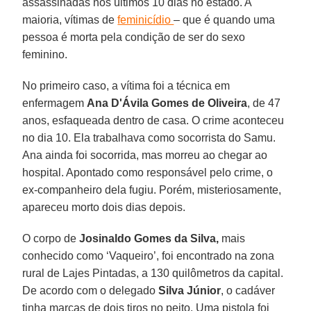
assassinadas nos últimos 10 dias no estado. A
maioria, vítimas de
feminicídio
– que é quando uma
pessoa é morta pela condição de ser do sexo
feminino.
No primeiro caso, a vítima foi a técnica em
enfermagem
Ana D'Ávila Gomes de Oliveira
, de 47
anos, esfaqueada dentro de casa. O crime aconteceu
no dia 10. Ela trabalhava como socorrista do Samu.
Ana ainda foi socorrida, mas morreu ao chegar ao
hospital. Apontado como responsável pelo crime, o
ex-companheiro dela fugiu. Porém, misteriosamente,
apareceu morto dois dias depois.
O corpo de
Josinaldo Gomes da Silva,
mais
conhecido como ‘Vaqueiro’, foi encontrado na zona
rural de Lajes Pintadas, a 130 quilômetros da capital.
De acordo com o delegado
Silva
Júnior
, o cadáver
tinha marcas de dois tiros no peito. Uma pistola foi