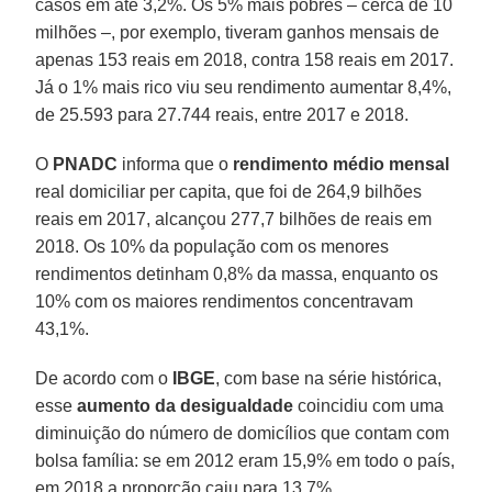
casos em até 3,2%. Os 5% mais pobres – cerca de 10
milhões –, por exemplo, tiveram ganhos mensais de
apenas 153 reais em 2018, contra 158 reais em 2017.
Já o 1% mais rico viu seu rendimento aumentar 8,4%,
de 25.593 para 27.744 reais, entre 2017 e 2018.
O
PNADC
informa que o
rendimento médio mensal
real domiciliar per capita, que foi de 264,9 bilhões
reais em 2017, alcançou 277,7 bilhões de reais em
2018. Os 10% da população com os menores
rendimentos detinham 0,8% da massa, enquanto os
10% com os maiores rendimentos concentravam
43,1%.
De acordo com o
IBGE
, com base na série histórica,
esse
aumento da desigualdade
coincidiu com uma
diminuição do número de domicílios que contam com
bolsa família: se em 2012 eram 15,9% em todo o país,
em 2018 a proporção caiu para 13,7%.