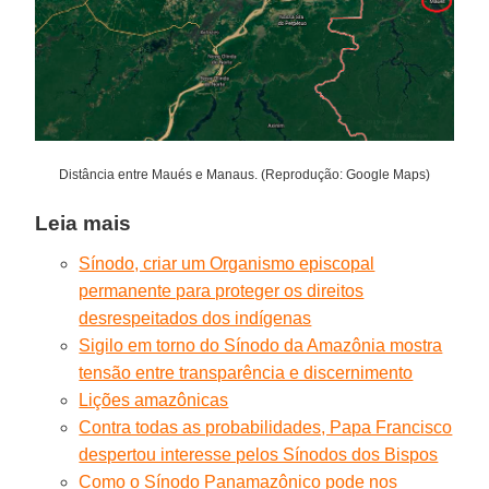
Distância entre Maués e Manaus. (Reprodução: Google Maps)
Leia mais
Sínodo, criar um Organismo episcopal
permanente para proteger os direitos
desrespeitados dos indígenas
Sigilo em torno do Sínodo da Amazônia mostra
tensão entre transparência e discernimento
Lições amazônicas
Contra todas as probabilidades, Papa Francisco
despertou interesse pelos Sínodos dos Bispos
Como o Sínodo Panamazônico pode nos