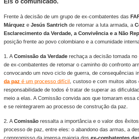
Eis o comunicado.
Frente à decisão de um grupo de ex-combatentes das
FA
Márquez
e
Jesús Santrich
de retomar a luta armada, a
C
Esclarecimento da Verdade, a Convivência e a Não Rep
posição frente ao povo colombiano e a comunidade interna
1. A
Comissão da Verdade
rechaça a decisão tomada no d
de ex-combatentes de retomar o caminho do confronto ar
convocando um novo ciclo de guerra, de consequências i
da paz
é um processo difícil
, custoso e com muitos altos 
responsabilidade de todos é tratar de superar as dificuld
meio a elas. A Comissão convida aos que tomaram essa 
e se reintegrarem ao processo de construção da paz.
2. A
Comissão
ressalta a importância e o valor dos êxitos
processo de paz, entre eles: o abandono das armas, a des
compromisso da imensa maioria dos
ex-combatentes da