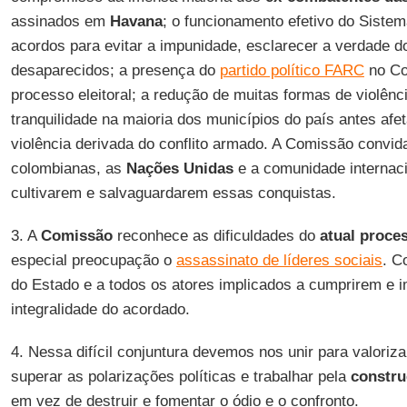
assinados em
Havana
; o funcionamento efetivo do Siste
acordos para evitar a impunidade, esclarecer a verdade d
desaparecidos; a presença do
partido político FARC
no Co
processo eleitoral; a redução de muitas formas de violên
tranquilidade na maioria dos municípios do país antes af
violência derivada do conflito armado. A Comissão convid
colombianas, as
Nações Unidas
e a comunidade internaci
cultivarem e salvaguardarem essas conquistas.
3. A
Comissão
reconhece as dificuldades do
atual proce
especial preocupação o
assassinato de líderes sociais
. C
do Estado e a todos os atores implicados a cumprirem e
integralidade do acordado.
4. Nessa difícil conjuntura devemos nos unir para valoriza
superar as polarizações políticas e trabalhar pela
constru
em vez de destruir e fomentar o ódio e o confronto.