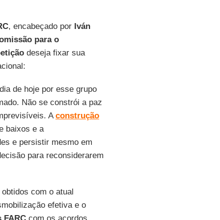
RC
, encabeçado por
Iván
omissão para o
etição
deseja fixar sua
cional:
ia de hoje por esse grupo
mado. Não se constrói a paz
mprevisíveis. A
construção
e baixos e a
ades e persistir mesmo em
decisão para reconsiderarem
 obtidos com o atual
mobilização efetiva e o
s FARC
com os acordos