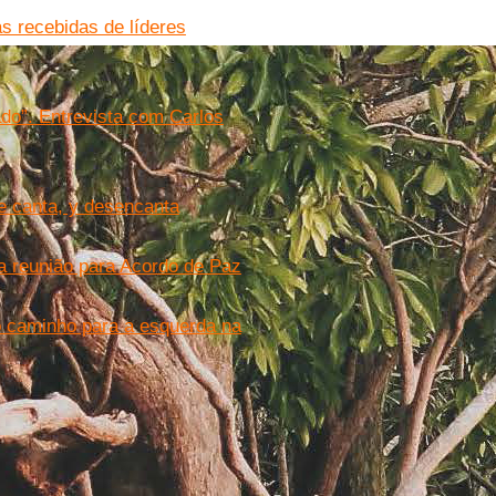
 recebidas de líderes
do”. Entrevista com Carlos
e canta, y desencanta
a reunião para Acordo de Paz
 caminho para a esquerda na