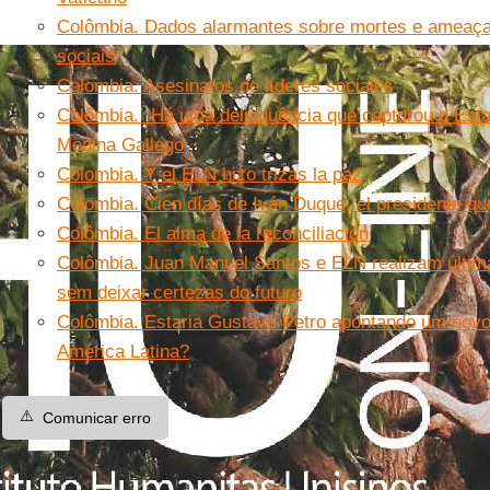
Colômbia. Dados alarmantes sobre mortes e ameaças
sociais
Colombia. Asesinatos de líderes sociales
Colômbia. “Há uma delinquência que capturou o Esta
Medina Gallego
Colombia. Y el ELN hizo trizas la paz
Colombia. Cien días de Iván Duque, el presidente qu
Colômbia. El alma de la reconciliación
Colômbia. Juan Manuel Santos e ELN realizam últim
sem deixar certezas do futuro
Colômbia. Estaria Gustavo Petro apontando um novo
América Latina?
⚠️
Comunicar erro