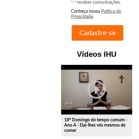
receber comunicações.
Conheça nossa
Política de
Privacidade
.
Vídeos IHU
play_circle_outline
18º Domingo do tempo comum -
Ano A - Dai-lhes vós mesmos de
comer