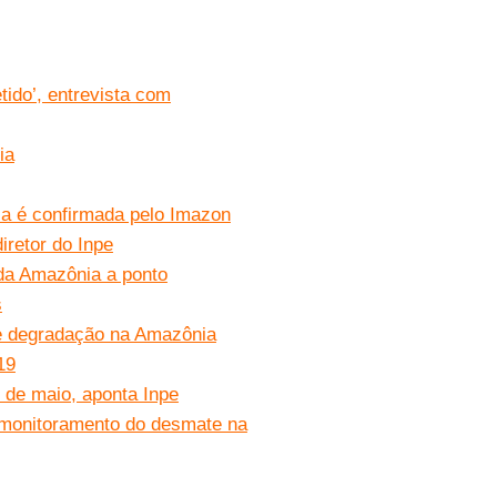
ido’, entrevista com
ia
a é confirmada pelo Imazon
iretor do Inpe
da Amazônia a ponto
s
e degradação na Amazônia
19
de maio, aponta Inpe
r monitoramento do desmate na