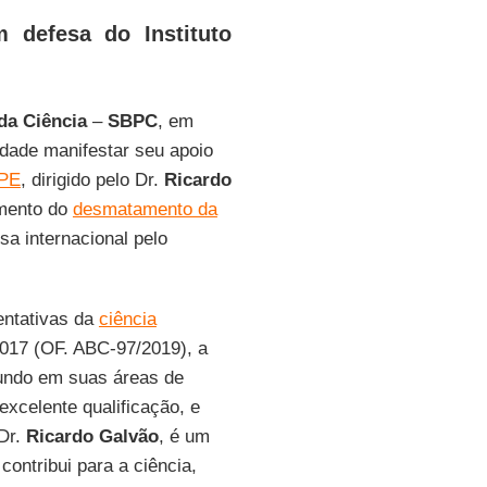
 defesa do Instituto
da Ciência
–
SBPC
, em
idade manifestar seu apoio
NPE
, dirigido pelo Dr.
Ricardo
mento do
desmatamento da
sa internacional pelo
entativas da
ciência
2017 (OF. ABC-97/2019), a
undo em suas áreas de
excelente qualificação, e
 Dr.
Ricardo Galvão
, é um
contribui para a ciência,