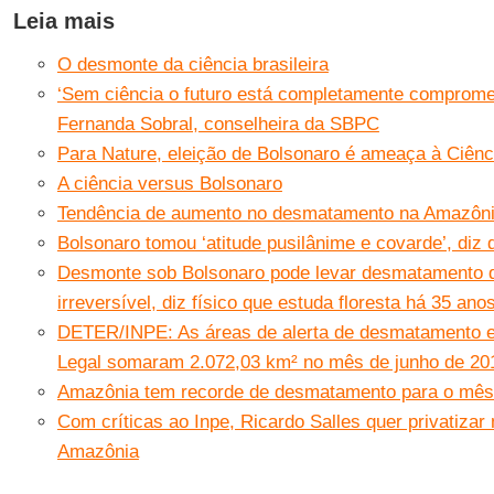
Leia mais
O desmonte da ciência brasileira
‘Sem ciência o futuro está completamente compromet
Fernanda Sobral, conselheira da SBPC
Para Nature, eleição de Bolsonaro é ameaça à Ciênc
A ciência versus Bolsonaro
Tendência de aumento no desmatamento na Amazôni
Bolsonaro tomou ‘atitude pusilânime e covarde’, diz d
Desmonte sob Bolsonaro pode levar desmatamento 
irreversível, diz físico que estuda floresta há 35 ano
DETER/INPE: As áreas de alerta de desmatamento 
Legal somaram 2.072,03 km² no mês de junho de 20
Amazônia tem recorde de desmatamento para o mês 
Com críticas ao Inpe, Ricardo Salles quer privatiza
Amazônia