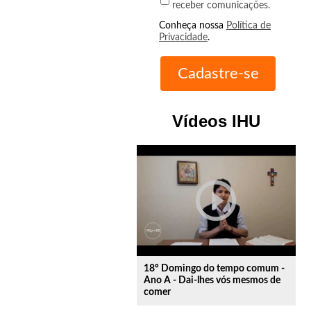
receber comunicações.
Conheça nossa
Política de
Privacidade
.
Vídeos IHU
play_circle_outline
18º Domingo do tempo comum -
Ano A - Dai-lhes vós mesmos de
comer