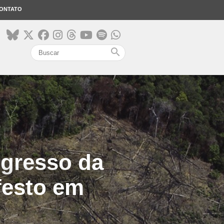
ONTATO
search
ogresso da
festo em