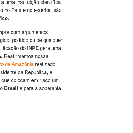
a uma instituição científica,
 no País e no exterior, são
fico
.
empre com argumentos
gico, político ou de qualquer
alificação do
INPE
gera uma
da. Reafirmamos nossa
o da Amazônia
realizado
sidente da República, e
 que colocam em risco um
do
Brasil
e para a soberania