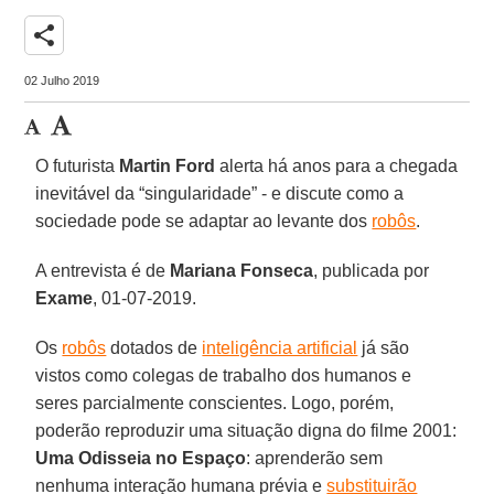
share
02 Julho 2019
O futurista
Martin Ford
alerta há anos para a chegada
inevitável da “singularidade” - e discute como a
sociedade pode se adaptar ao levante dos
robôs
.
A entrevista é de
Mariana Fonseca
, publicada por
Exame
, 01-07-2019.
Os
robôs
dotados de
inteligência artificial
já são
vistos como colegas de trabalho dos humanos e
seres parcialmente conscientes. Logo, porém,
poderão reproduzir uma situação digna do filme 2001:
Uma Odisseia no Espaço
: aprenderão sem
nenhuma interação humana prévia e
substituirão