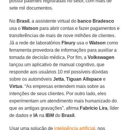
possui patentes registradas no setor, com mais de
sete mil documentos.
No
Brasil
, a assistente virtual do
banco Bradesco
usa o
Watson
para abrir contas e fazer pagamentos e
transferências de mais de nove milhões de clientes.
Já a rede de laboratórios
Fleury
usa o
Watson
como
ferramenta provedora de informações para auxiliar a
tomada de decisão médica. Por fim, a
Volkswagen
lançou um aplicativo de manual cognitivo, que
responde aos usuários 10 mil possíveis dúvidas
sobre os automóveis
Jetta
,
Tiguan
Allspace
e
Virtus
. “As empresas entendem mais sobre as
intenções de seus clientes. Por outro lado, eles
experimentam um atendimento mais humanizado do
que as antigas gravações”, afirma
Fabricio
Lira
, líder
de dados e
IA
na
IBM
do
Brasil
.
Usar uma solução de
inteligência artificial
, nos