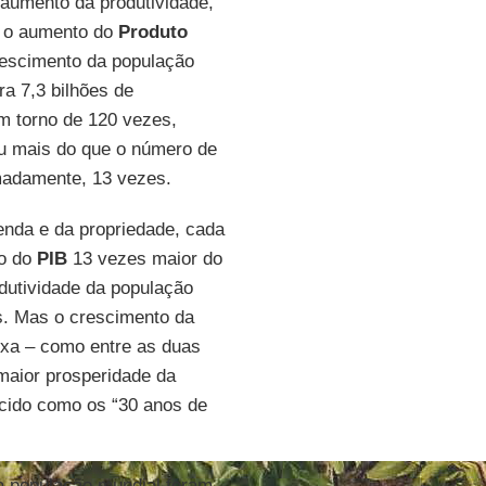
 aumento da produtividade,
u o aumento do
Produto
crescimento da população
ra 7,3 bilhões de
em torno de 120 vezes,
u mais do que o número de
madamente, 13 vezes.
enda e da propriedade, cada
ço do
PIB
13 vezes maior do
odutividade da população
s. Mas o crescimento da
aixa – como entre as duas
maior prosperidade da
ecido como os “30 anos de
da população mundial foram