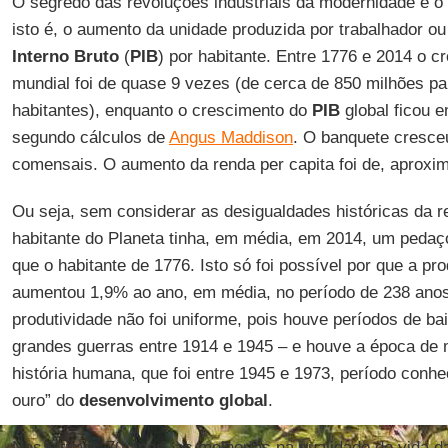
O segredo das revoluções industriais da modernidade é o
isto é, o aumento da unidade produzida por trabalhador o
Interno Bruto
(
PIB
) por habitante. Entre 1776 e 2014 o 
mundial foi de quase 9 vezes (de cerca de 850 milhões pa
habitantes), enquanto o crescimento do
PIB
global ficou 
segundo cálculos de
Angus Maddison
. O banquete cresce
comensais. O aumento da renda per capita foi de, aproxi
Ou seja, sem considerar as desigualdades históricas da r
habitante do Planeta tinha, em média, em 2014, um peda
que o habitante de 1776. Isto só foi possível por que a pr
aumentou 1,9% ao ano, em média, no período de 238 ano
produtividade não foi uniforme, pois houve períodos de b
grandes guerras entre 1914 e 1945 – e houve a época de 
história humana, que foi entre 1945 e 1973, período conh
ouro” do
desenvolvimento global
.
Nos últimos 70 anos, as melhorias na qualidade de vida 