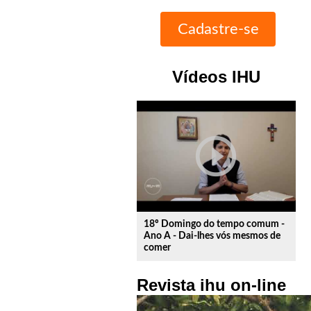
Vídeos IHU
play_circle_outline
18º Domingo do tempo comum -
Ano A - Dai-lhes vós mesmos de
comer
Revista ihu on-line