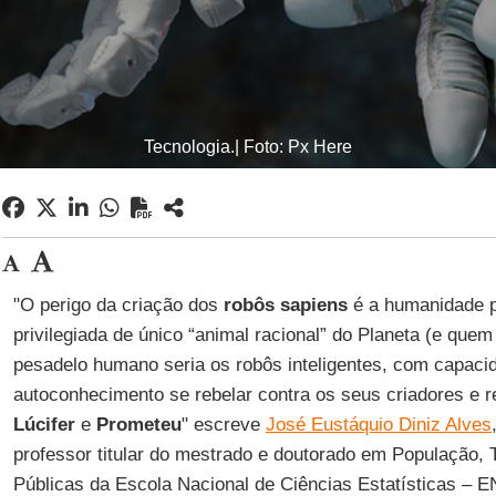
Tecnologia.| Foto: Px Here
"O perigo da criação dos
robôs sapiens
é a humanidade p
privilegiada de único “animal racional” do Planeta (e que
pesadelo humano seria os robôs inteligentes, com capac
autoconhecimento se rebelar contra os seus criadores e r
Lúcifer
e
Prometeu
" escreve
José Eustáquio Diniz Alves
professor titular do mestrado e doutorado em População, Te
Públicas da Escola Nacional de Ciências Estatísticas – 