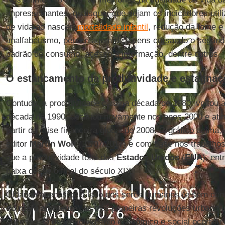
impressionantes, quaisquer que sejam os indicadores util
de vida ao nascer,
mortalidade infantil
, redução da fome e
analfabetismo, percentagem de jovens cursando o segundo
padrão de consumo, acesso à informação, dentre outros.
O estancamento da produtividade e estagnaç
Contudo, a produtividade caiu na década de 1980, voltou a
década de 1990, declinou novamente nos anos 2000 e atin
partir da crise financeira global de 2008. O gráfico acima,
editor
Martin Wolf
(21/07/2017) e com base nos trabalho
que a produtividade total dos
Estados Unidos
(
EUA
), en
baixa desde o final do século XIX.
Olhando apenas pelo lado dos seres humanos (e sem con
do meio ambiente
) as três primeiras revoluções urbano-
sucesso. O desenvolvimento econômico e social ocorreu 