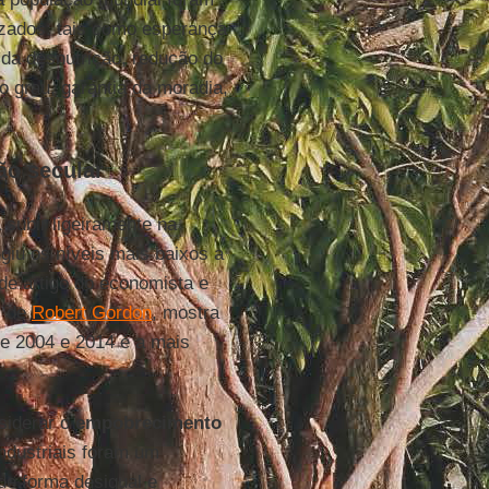
izados: tais como esperança
 da desnutrição, redução do
 grau, garantia da moradia,
ão secular
 subir ligeiramente na
giu os níveis mais baixos a
 de artigo do economista e
s de
Robert Gordon
, mostra
tre 2004 e 2014 é a mais
siderar o
empobrecimento
industriais foram um
de forma desigual e