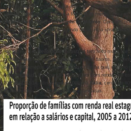
combinada, mas trouxe muita abundância nas economias
reduzir a pobreza extrema e a fome, pelo menos, para os 
Objetivos do Desenvolvimento do Milênio
. Contudo, no
última década, justamente quando se anuncia uma nova 
e tecnológico
.
Até agora, a
4ª Revolução Industrial
tem feito muito baru
produtividade está estacionada em níveis baixos, enquant
descontentamento. O gráfico abaixo mostra que, mesmo 
desenvolvidas, a proporção de famílias com renda real e
2005 e 2012-14, atinge quase 100% na
Itália
, cerca de 8
na média das 25 economias mais avançadas.