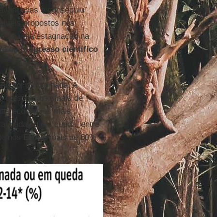
 avançadas e conseguiu
níveis propostos nos
ta-se uma estagnação na
Era de
progresso científico
lho por quase nada. A
o crescem os sinais de
nas economias mais
stagnada ou em queda, entre
0% nos
EUA
e mais de 60%