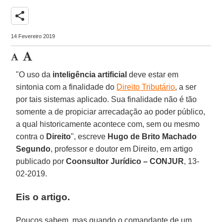
share
14 Fevereiro 2019
"O uso da
inteligência artificial
deve estar em
sintonia com a finalidade do
Direito Tributário
, a ser
por tais sistemas aplicado. Sua finalidade não é tão
somente a de propiciar arrecadação ao poder público,
a qual historicamente acontece com, sem ou mesmo
contra o
Direito
", escreve
Hugo de Brito Machado
Segundo
, professor e doutor em Direito, em artigo
publicado por
Coonsultor Jurídico – CONJUR
, 13-
02-2019.
Eis o artigo.
Poucos sabem, mas quando o comandante de um