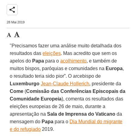
share
28 Mai 2019
"Precisamos fazer uma análise muito detalhada dos
resultados das
eleições
. Mas acredito que sem os
apelos do
Papa
para o
acolhimento
, e também de
muitos bispos, paróquias e comunidades na
Europa
,
o resultado teria sido pior”. O arcebispo de
Luxemburgo
Jean-Claude Hollerich
, presidente da
Come
(
Comissão das Conferências Episcopais da
Comunidade Europeia
), comenta os resultados das
eleições europeias de 26 de maio, durante a
apresentação na
Sala de Imprensa do Vaticano
da
mensagem do
Papa
para o
Dia Mundial do migrante
e do refugiado
2019.