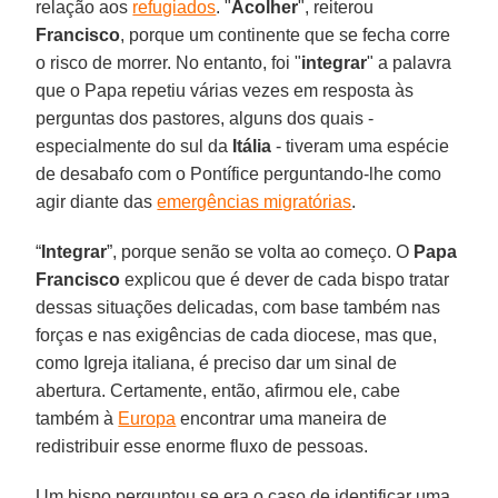
relação aos
refugiados
. "
Acolher
", reiterou
Francisco
, porque um continente que se fecha corre
o risco de morrer. No entanto, foi "
integrar
" a palavra
que o Papa repetiu várias vezes em resposta às
perguntas dos pastores, alguns dos quais -
especialmente do sul da
Itália
- tiveram uma espécie
de desabafo com o Pontífice perguntando-lhe como
agir diante das
emergências migratórias
.
“
Integrar
”, porque senão se volta ao começo. O
Papa
Francisco
explicou que é dever de cada bispo tratar
dessas situações delicadas, com base também nas
forças e nas exigências de cada diocese, mas que,
como Igreja italiana, é preciso dar um sinal de
abertura. Certamente, então, afirmou ele, cabe
também à
Europa
encontrar uma maneira de
redistribuir esse enorme fluxo de pessoas.
Um bispo perguntou se era o caso de identificar uma