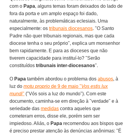
com o
Papa
, alguns temas foram deixados do lado de
fora da porta e um amplo espaço foi dado,
naturalmente, às problemáticas eclesiais. Uma
especialmente: os
tribunais diocesanos
. "O Santo
Padre não quer tribunais regionais, mas que cada
diocese tenha o seu próprio", explica um monsenhor
bem rapidamente. E para as dioceses que não
tiverem capacidade para instituí-lo? "Serão
constituídos
tribunais inter-diocesanos
".
O
Papa
também abordou o problema dos
abusos
, à
luz do
motu proprio
de 9 de maio "
Vos estis lux
mundi
"
("Vós sois a luz do mundo"). Com este
documento, caminha-se em direção à "verdade" e à
seriedade das
medidas
contra aqueles que
cometeram erros, disse ele, porém sem ser
impiedoso. Aliás, o
Papa
recomendou aos bispos que
é preciso prestar atenção às denúncias anônimas: "É