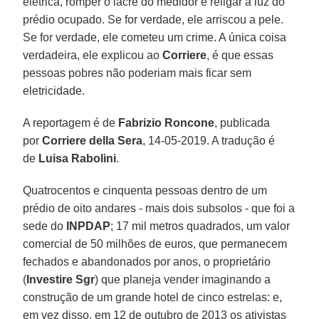
elétrica, romper o lacre do medidor e religar a luz do
prédio ocupado. Se for verdade, ele arriscou a pele.
Se for verdade, ele cometeu um crime. A única coisa
verdadeira, ele explicou ao
Corriere
, é que essas
pessoas pobres não poderiam mais ficar sem
eletricidade.
A reportagem é de
Fabrizio Roncone
, publicada
por
Corriere della Sera
, 14-05-2019. A tradução é
de
Luisa Rabolini
.
Quatrocentos e cinquenta pessoas dentro de um
prédio de oito andares - mais dois subsolos - que foi a
sede do
INPDAP
; 17 mil metros quadrados, um valor
comercial de 50 milhões de euros, que permanecem
fechados e abandonados por anos, o proprietário
(
Investire Sgr
) que planeja vender imaginando a
construção de um grande hotel de cinco estrelas: e,
em vez disso, em 12 de outubro de 2013 os ativistas