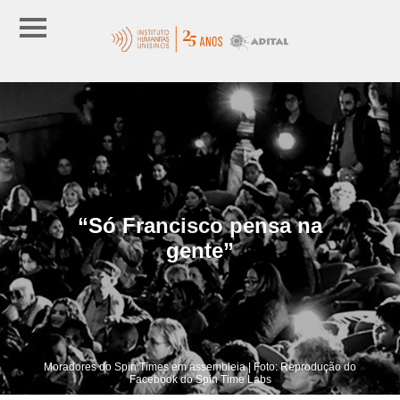
“Só Francisco pensa na
gente”
Moradores do Spin Times em assembleia | Foto: Reprodução do
Facebook do Spin Time Labs