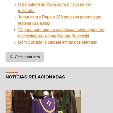
O esmoleiro do Papa corre o risco de ser
indiciado
Jantar com o Papa e 280 pessoas pobres para
festejar Krajewski
“O papa quer que eu vá pessoalmente ajudar os
necessitados”, afirma Konrad Krajewski
Dom Corrado, o cardeal amigo dos sem-teto
⚠️
Comunicar erro
NOTÍCIAS RELACIONADAS