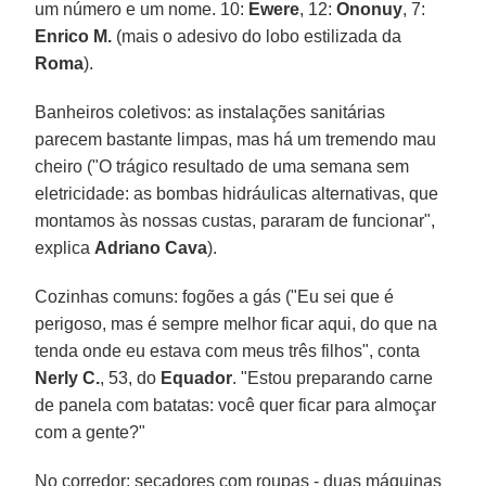
um número e um nome. 10:
Ewere
, 12:
Ononuy
, 7:
Enrico M.
(mais o adesivo do lobo estilizada da
Roma
).
Banheiros coletivos: as instalações sanitárias
parecem bastante limpas, mas há um tremendo mau
cheiro ("O trágico resultado de uma semana sem
eletricidade: as bombas hidráulicas alternativas, que
montamos às nossas custas, pararam de funcionar",
explica
Adriano Cava
).
Cozinhas comuns: fogões a gás ("Eu sei que é
perigoso, mas é sempre melhor ficar aqui, do que na
tenda onde eu estava com meus três filhos", conta
Nerly C.
, 53, do
Equador
. "Estou preparando carne
de panela com batatas: você quer ficar para almoçar
com a gente?"
No corredor: secadores com roupas - duas máquinas