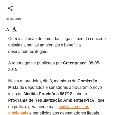
share
09 Mai 2019
Com a inclusão de emendas ilegais, medida concede
anistias a multas ambientais e beneficia
desmatadores ilegais.
A reportagem é publicada por
Greenpeace
, 08-05-
2019.
Nesta quarta-feira, dia 8, membros da
Comissão
Mista
de deputados e senadores aprovaram o novo
texto da
Medida Provisória 867
/
18
sobre o
Programa de Regularização Ambiental
(
PRA
), que,
na prática, gera ainda mais
anistias a multas
ambientais
e benefícios aos desmatadores ilegais.