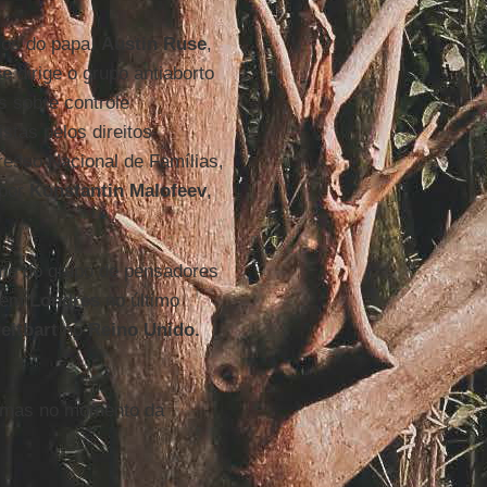
icos do papa,
Austin Ruse
,
se
dirige o grupo antiaborto
s sobre controle
stas pelos direitos
esso Nacional de Famílias,
 por
Konstantin Malofeev
,
nte do grupo de pensadores
em
Londres
no último
eitbart
no
Reino Unido.
 mas no momento da