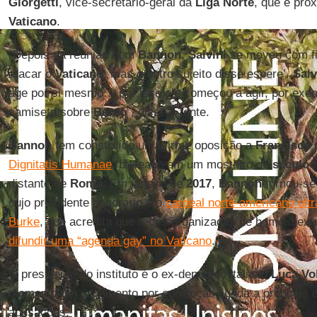
Giorgetti
, vice-secretário-geral da
Liga Norte
, que é pró
Vaticano
.
“Depois da reunião com
Bannon
,
Salvini
se moveu com fi
atacar o
Vaticano
, mas o outro sujeito disse espere’.
Salv
age por si mesmo… por isso ele começou a agir, por exe
camiseta sobre
Bento
”, disse a fonte.
Bannon
tem construído uma firme oposição a
Francisco
p
Dignitatis Humanae
, baseado em um mosteiro do
século X
distante de
Roma
. Em janeiro de
2017
,
Bannon
tornou-se 
cujo presidente honorário é o
cardeal norte-americano ul
Burke
, que acredita que redes organizadas de homossexu
difundir uma “agenda gay” no Vaticano
.
O presidente do instituto é o ex-deputado italiano
Luca Vo
momento um julgamento por corrupção ligada a propinas 
acusações.