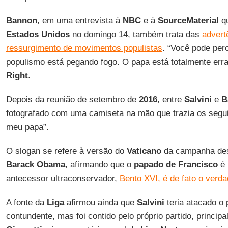
Bannon
, em uma entrevista à
NBC
e à
SourceMaterial
qu
Estados Unidos
no domingo 14, também trata das
advert
ressurgimento de movimentos populistas
. “Você pode per
populismo está pegando fogo. O papa está totalmente erra
Right
.
Depois da reunião de setembro de
2016
, entre
Salvini
e
B
fotografado com uma camiseta na mão que trazia os segu
meu papa”.
O slogan se refere à versão do
Vaticano
da campanha des
Barack Obama
, afirmando que o
papado de Francisco
é 
antecessor ultraconservador,
Bento XVI, é de fato o verda
A fonte da
Liga
afirmou ainda que
Salvini
teria atacado o
contundente, mas foi contido pelo próprio partido, princip