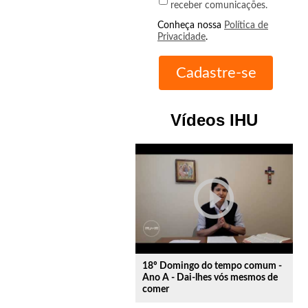
receber comunicações.
Conheça nossa
Política de
Privacidade
.
Vídeos IHU
play_circle_outline
18º Domingo do tempo comum -
Ano A - Dai-lhes vós mesmos de
comer