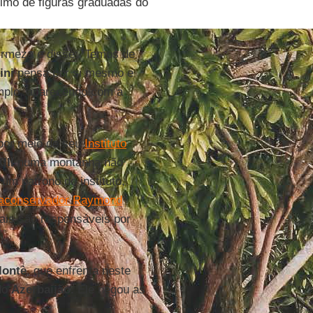
ximo de figuras graduadas do
rmeza e disse: ‘Temos de
ini
pensa por si mesmo e
mplo, aparecendo com a
or meio de seu
Instituto
III
numa montanha não
um patrono do instituto,
traconservador Raymond
ais são responsáveis por
lontè
, que enfrenta neste
do
Azerbaijão.
Ele negou as