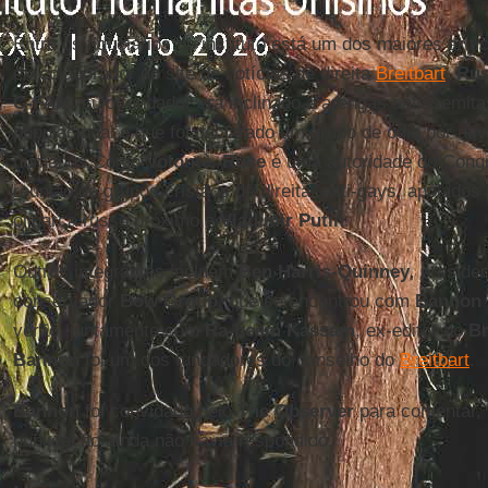
Entre os fiduciários do instituto está um dos maiores crít
ex-colaborador do site de notícias de direita
Breitbart
. Ru
C-FAM
, cujo fundador era inclinado a arengas antissemita
populacional e que foi declarado um grupo de ódio por ativi
humanos.Como
Volontè
,
Ruse
é uma autoridade do Congr
reunião de grupos cristãos de direita, anti-gays, apoiados
oligarca russo próximo a
Vladimir Putin
.
Outros integrantes incluem
Ben Harris-Quinney
, preside
conservador
Bow Group
, que se encontrou com
Bannon
verão, juntamente com
Ra-heem Kassam
, ex-editor do
Br
Bannon
foi um dos fundadores do conselho do
Breitbart
.
Bannon
foi convidado pelo
The Observer
para comentar,
publicação ainda não havia respondido.