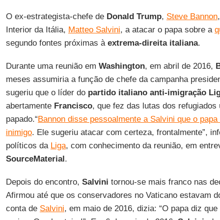
O ex-estrategista-chefe de
Donald Trump
,
Steve Bannon
Interior da Itália,
Matteo Salvini
, a atacar o papa sobre a
q
segundo fontes próximas à
extrema-direita italiana
.
Durante uma reunião em
Washington
, em abril de 2016,
meses assumiria a função de chefe da campanha preside
sugeriu que o líder do
partido italiano anti-imigração Li
abertamente
Francisco
, que fez das lutas dos refugiado
papado.“
Bannon disse pessoalmente a Salvini que o papa 
inimigo
. Ele sugeriu atacar com certeza, frontalmente”, i
políticos da
Liga
, com conhecimento da reunião, em entrev
SourceMaterial
.
Depois do encontro,
Salvini
tornou-se mais franco nas de
Afirmou até que os conservadores no Vaticano estavam do
conta de
Salvini
, em maio de 2016, dizia: “O papa diz qu