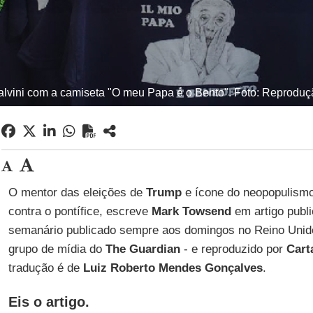
alvini com a camiseta "O meu Papa é o Bento". Foto: Reproduçã
O mentor das eleições de
Trump
e ícone do neopopulism
contra o pontífice, escreve
Mark Towsend
em artigo publ
semanário publicado sempre aos domingos no Reino Unid
grupo de mídia do
The Guardian
- e reproduzido por
Cart
tradução é de
Luiz Roberto Mendes Gonçalves
.
Eis o artigo.