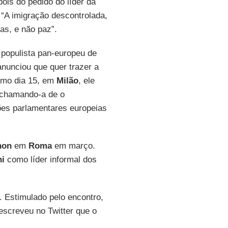
pois do pedido do líder da
“A imigração descontrolada,
as, e não paz”.
populista pan-europeu de
nunciou que quer trazer a
timo dia 15, em
Milão
, ele
, chamando-a de o
ões parlamentares europeias
non
em
Roma
em março.
ni
como líder informal dos
 Estimulado pelo encontro,
 escreveu no Twitter que o