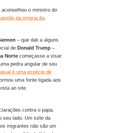
, aconselhou o ministro do
uestão da imigração
,
Bannon
– que dali a alguns
ncial de
Donald Trump
–
ga Norte
começasse a visar
s uma pedra angular de seu
atual é uma espécie de
nformou uma fonte ligada aos
ista ao site
clarações contra o papa.
 seu lado. Um tuíte da
e os migrantes não são um