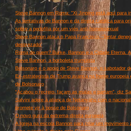
Leia mais
Steve Bannon em Roma: "Xi Jinping está aqui para i
As tentativas de Bannon e da direita católica para or
sobre a pedofilia por um viés anti-homossexual
Steve Bannon ataca o Papa Francisco, ‘Tentar denegr
desprezado’
Roma de quem? Burke, Bannon e a Cidade Eterna. Ar
Steve Bannon, a borboleta trumpista
Bolsonaro e o apoio de Steve Bannon, o sabotador 
Ex-estrategista de Trump avança na frente europeia
de Bolsonaro
“Acabou o recreio, façam as malas e partam”, diz Sa
Salvini adere à aliança de Netanyahu com o nacional
promete vir à posse de Bolsonaro
O novo guru da extrema-direita europeia
A Igreja na escola Bannon para criar um movimento 