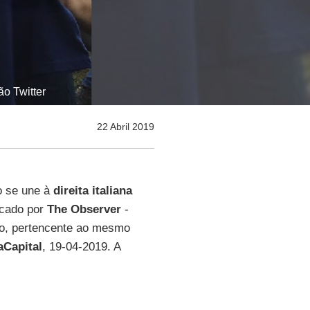
o Twitter
22 Abril 2019
o se une à
direita italiana
icado por
The Observer
-
o, pertencente ao mesmo
aCapital
, 19-04-2019. A