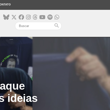
ONTATO
search
taque
s ideias