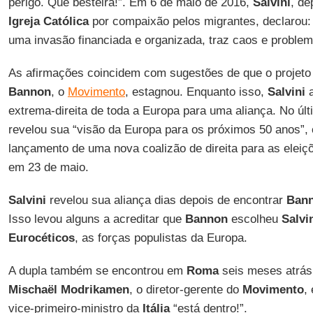
perigo. Que besteira!”. Em 6 de maio de 2016,
Salvini
, de
Igreja Católica
por compaixão pelos migrantes, declarou: 
uma invasão financiada e organizada, traz caos e problem
As afirmações coincidem com sugestões de que o projeto 
Bannon
, o
Movimento
, estagnou. Enquanto isso,
Salvini
a
extrema-direita de toda a Europa para uma aliança. No úl
revelou sua “visão da Europa para os próximos 50 anos”
lançamento de uma nova coalizão de direita para as eleiç
em 23 de maio.
Salvini
revelou sua aliança dias depois de encontrar
Ban
Isso levou alguns a acreditar que
Bannon
escolheu
Salvi
Eurocéticos
, as forças populistas da Europa.
A dupla também se encontrou em
Roma
seis meses atrás.
Mischaël Modrikamen
, o diretor-gerente do
Movimento
,
vice-primeiro-ministro da
Itália
“está dentro!”.