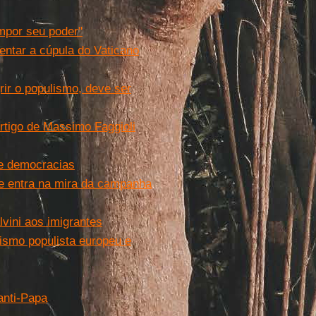
mpor seu poder"
ientar a cúpula do Vaticano
ir o populismo, deve ser
tigo de Massimo Faggioli
de democracias
 e entra na mira da campanha
lvini aos imigrantes
ismo populista europeu e
anti-Papa