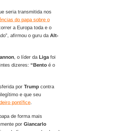
e seria transmitida nos
ências do papa sobre o
correr a Europa toda e o
do”, afirmou o guru da
Alt-
annon
, o líder da
Liga
foi
intes dizeres:
“Bento
é o
ferida por
Trump
contra
ilegítimo e que seu
deiro pontífice
.
 papa de forma mais
almente por
Giancarlo