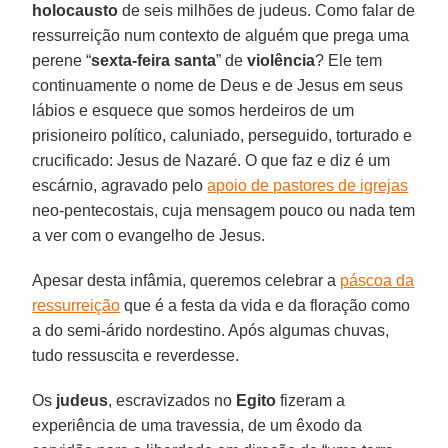
holocausto
de seis milhões de judeus. Como falar de
ressurreição num contexto de alguém que prega uma
perene “
sexta-feira santa
” de
violência
? Ele tem
continuamente o nome de Deus e de Jesus em seus
lábios e esquece que somos herdeiros de um
prisioneiro político, caluniado, perseguido, torturado e
crucificado: Jesus de Nazaré. O que faz e diz é um
escárnio, agravado pelo
apoio de pastores de igrejas
neo-pentecostais, cuja mensagem pouco ou nada tem
a ver com o evangelho de Jesus.
Apesar desta infâmia, queremos celebrar a
páscoa da
ressurreição
que é a festa da vida e da floração como
a do semi-árido nordestino. Após algumas chuvas,
tudo ressuscita e reverdesse.
Os
judeus
, escravizados no
Egito
fizeram a
experiência de uma travessia, de um êxodo da