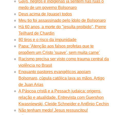
Gays, negros e indígenas já sentem nas ruas o
medo de um governo Bolsonaro
Deus acima de (quase) todos
Meu tio foi assassinado pelo ídolo de Bolsonaro
Há 60 anos, a morte do ''jesuíta proibido'', Pierre
Teilhard de Chardin
80 tiros e o risco da impunidade
Papa: 'Atenção aos falsos profetas que te
propõem um Cristo 'suave', sem muita carne'
Racismo precisa ser visto como trauma central da
violência no Brasil
Enquanto pastores evangélicos apoiam
Bolsonaro, cúpula católica lava as mãos. Artigo
de Juan Arias
A Páscoa cristã e a Pessach judaica: origens,
relação e atualidade. Entrevista com Guershon
Kwasniewski, Cleide Schneider e Antônio Cechin
Não tenham medo! Jesus ressuscitou!