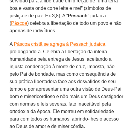
servidão para a liberdade em direção de “uma terra
boa e vasta onde corre leite e mel” (símbolos de
justiça e de paz: Ex 3,8). A “
Pessach
” judaica
(
Páscoa
) celebra a libertação de todo um povo e não
apenas de indivíduos.
A
Páscoa cristã se agrega à Pessach judaica
,
prolongando-a. Celebra a libertação da inteira
humanidade pela entrega de Jesus, aceitando a
injusta condenação à morte de cruz, imposta, não
pelo Pai de bondade, mas como consequência de
sua prática libertadora face aos desvalidos de seu
tempo e por apresentar uma outra visão de Deus-Pai,
bom e misericordioso e não mais um Deus castigador
com normas e leis severas, fato inaceitável pela
ortodoxia da época. Ele morreu em solidariedade
para com todos os humanos, abrindo-lhes o acesso
ao Deus de amor e de misericórdia.