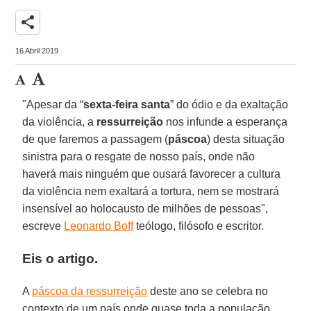
share
16 Abril 2019
"Apesar da “
sexta-feira santa
” do ódio e da exaltação
da violência, a
ressurreição
nos infunde a esperança
de que faremos a passagem (
páscoa
) desta situação
sinistra para o resgate de nosso país, onde não
haverá mais ninguém que ousará favorecer a cultura
da violência nem exaltará a tortura, nem se mostrará
insensível ao holocausto de milhões de pessoas",
escreve
Leonardo Boff
teólogo, filósofo e escritor.
Eis o artigo.
A
páscoa da ressurreição
deste ano se celebra no
contexto de um país onde quase toda a população