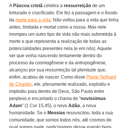
A
Páscoa cristã
celebra a
ressurreição
de um
torturado e crucificado. Ele fez a passagem e o êxodo
da
morte para a vida
. Não voltou para a vida que tinha
antes, limitada e mortal como a nossa. Mas nele
irrompeu um outro tipo de vida não mais submetida à
morte e que representa a realização de todas as
potencialidades presentes nela (e em nós). Aquele
ser que vinha nascendo lentamente dentro do
processo da cosmogênese e da antropogênese,
alcançou por sua ressurreição tal plenitude que,
enfim, acabou de nascer. Como disse
Pierre Teilhard
de Chardin
, ele, plenamente realizado, explodiu e
implodiu para dentro de Deus. São Paulo entre
perplexo e encantado o chama de “
novissimus
Adam
” (1 Cor 15,45), o novo
Adão
, a nova
humanidade. Se o
Messias
ressuscitou, toda a sua
comunidade, que somos todos nós, até cosmos do
qual somos parte, participamos desse evento bem-