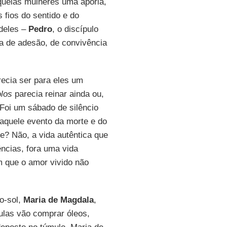
quelas mulheres uma aporia,
fios do sentido e do
 deles –
Pedro
, o discípulo
ia de adesão, de convivência
recia ser para eles um
olos
parecia reinar ainda ou,
 Foi um sábado de silêncio
 aquele evento da morte e do
? Não, a vida autêntica que
ências, fora uma vida
m que o amor vivido não
o-sol,
Maria de Magdala
,
ulas vão comprar óleos,