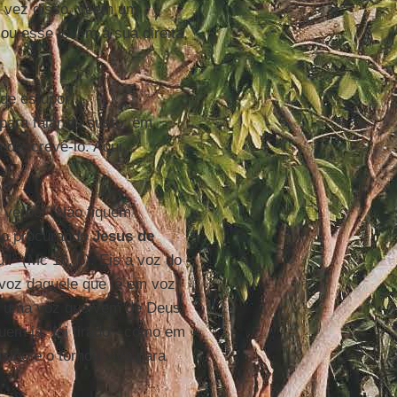
 vez disso, veem um
ou esse jovem à sua direita,
de estupor”
para falar do susto: em
 descrevê-lo. Aqui,
 verbo: “Não fiquem
ão procurando
Jesus de
i!” (Mc 16, 6). Eis a voz do
 voz daquele que lê em voz
É uma voz que vem de Deus,
uem já “foi tirado”, como em
igo e o tornou vivo para