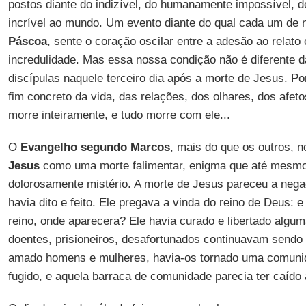
postos diante do indizível, do humanamente impossível, 
incrível ao mundo. Um evento diante do qual cada um de n
Páscoa
, sente o coração oscilar entre a adesão ao relato 
incredulidade. Mas essa nossa condição não é diferente d
discípulas naquele terceiro dia após a morte de Jesus. Po
fim concreto da vida, das relações, dos olhares, dos afe
morre inteiramente, e tudo morre com ele...
O
Evangelho segundo Marcos
, mais do que os outros, n
Jesus
como uma morte falimentar, enigma que até mesmo
dolorosamente mistério. A morte de Jesus pareceu a negaç
havia dito e feito. Ele pregava a vinda do reino de Deus: 
reino, onde aparecera? Ele havia curado e libertado alg
doentes, prisioneiros, desafortunados continuavam sendo 
amado homens e mulheres, havia-os tornado uma comunid
fugido, e aquela barraca de comunidade parecia ter caído