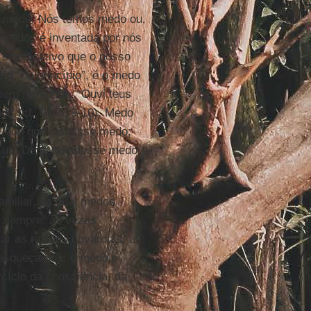
er medo. Nós temos medo ou,
s medos é inventada por nós
significativo que o nosso
lia
“no princípio”, é o medo
mem responde: “Ouvi teus
di” (cf. Gn 3, 9-10). Medo
Deus que incutisse medo;
or um Deus que desse medo
amiliar, na qual medos
 sempre: às vezes
car as nossas covardias, as
 esqueçamos: o medo é
cício da consciência, da