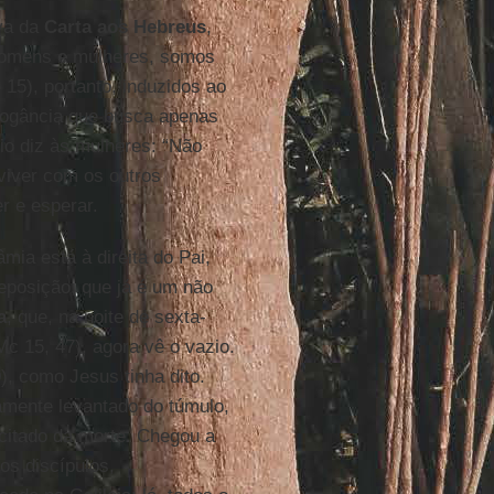
iva da
Carta aos Hebreus
,
 homens e mulheres, somos
, 15), portanto, induzidos ao
rogância que busca apenas
io diz às mulheres: “Não
viver com os outros
er e esperar.
âmia está à direita do Pai,
deposição, que já é um não
a
, que, na noite de sexta-
Mc 15, 47), agora vê o vazio.
), como Jesus tinha dito.
amente levantado do túmulo,
citado da morte. Chegou a
os discípulos,