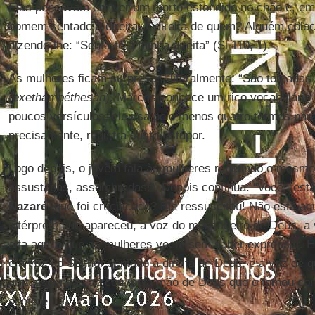
Elas pensavam em ver um morto estendido no chão e, em
homem sentado à direita: à direita de quem? Alguém coloc
dizendo-lhe: “Senta-te à minha direita” (Sl 110, 1).
As mulheres ficam surpresas, literalmente: “São tomadas 
(
exethambéthesan
). Marcos conhece um rico vocabulário 
poucos versículos, ele usa pelo menos quatro termos para
precisamente, registra susto-estupor.
Logo depois, o jovem fala às mulheres repetindo o mesmo
assustadas, assombradas!”. Depois continua: “Vocês est
Nazaré
, que foi crucificado? Ele ressuscitou! Não está aqu
intérprete que apareceu, a voz do mensageiro de Deus, a
alta aquilo que as mulheres veem sem saber expressar. 
é a voz do Senhor sentado à direita de Deus, é a voz de q
uma ascensão ao céu, pela mão de Deus que o tomou cons
sempre.