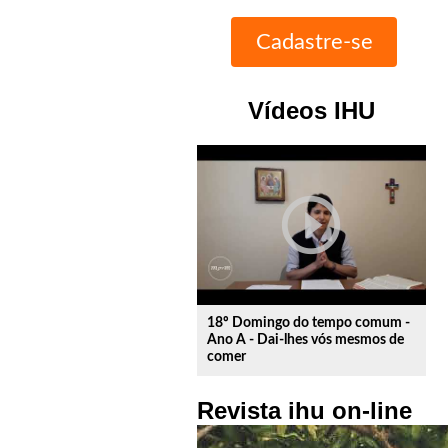
Vídeos IHU
play_circle_outline
18º Domingo do tempo comum -
Ano A - Dai-lhes vós mesmos de
comer
Revista ihu on-line