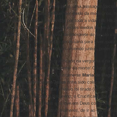
É preciso lembrar, a esse respeito, uma passagem decis
aquele em que o autor diz que “por medo da morte, nós,
alienados, sujeitos à escravidão por toda a vida” (cf. Hb 2
mal, ao pecado. E muitas vezes esses medos levam à ar
escondê-los. Eis porque a voz do intérprete do túmulo vaz
tenham medo!”. É a condição necessária para viver, para 
discípulos e discípulas; e assim, vivendo juntos, poder cr
Poder crer no indizível: o crucificado na vergonha e na inf
está vivo, foi levantado novamente da morte! O lugar da 
lugar, dá testemunho disso. Justamente
Maria de Magdal
feira, “ficou olhando onde
Jesus
tinha sido colocado” (cf. 
Sim, chegou a hora em que o Noivo foi tirado (cf. Mc 2, 20
Chegou a hora em que o Nazareno, o Crucificado, foi nov
foi ressuscitado por Deus e já vive em Deus como ressus
hora, para Maria e as outras mulheres, de ir ao encontro d