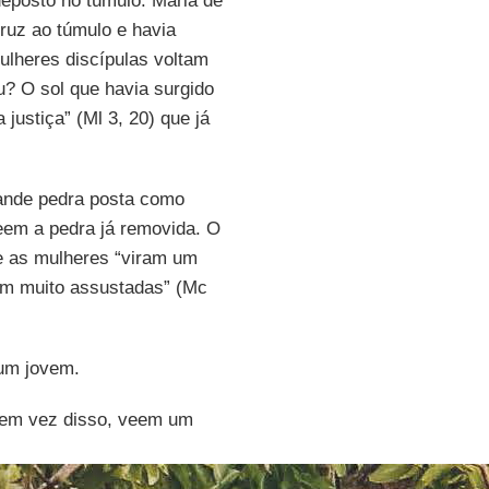
eposto no túmulo. Maria de
uz ao túmulo e havia
ulheres discípulas voltam
u? O sol que havia surgido
 justiça” (Ml 3, 20) que já
ande pedra posta como
veem a pedra já removida. O
e as mulheres “viram um
ram muito assustadas” (Mc
um jovem.
 em vez disso, veem um