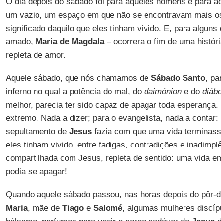
O dia depois do sábado foi para aqueles homens e para a
um vazio, um espaço em que não se encontravam mais os 
significado daquilo que eles tinham vivido. E, para alguns
amado,
Maria de Magdala
– ocorrera o fim de uma histór
repleta de amor.
Aquele sábado, que nós chamamos de
Sábado Santo
, pa
inferno no qual a potência do mal, do
daimónion
e do
diáb
melhor, parecia ter sido capaz de apagar toda esperança.
extremo. Nada a dizer; para o evangelista, nada a contar:
sepultamento de
Jesus
fazia com que uma vida terminasse
eles tinham vivido, entre fadigas, contradições e inadimpl
compartilhada com Jesus, repleta de sentido: uma vida e
podia se apagar!
Quando aquele sábado passou, nas horas depois do pôr-d
Maria
, mãe de
Tiago
e
Salomé
, algumas mulheres discíp