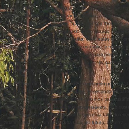
Acima de tudo, a voz convida a não se assustar, a não t
melhor, somos tentados pelo medo: de fato, a maioria do
e nasce da nossa imaginação, nutrida por nós mesmos. É 
primeiro sentimento, testemunhado e confessado pela
Bíb
de Deus. À pergunta de Deus: “
Adão
, onde estás?”, o ho
passos no jardim: tive medo, porque estou nu, e me escon
de Deus, e pensem em quantos esforços para pregar um 
quantas ações, até mesmo por parte da Igreja, para imp
aos homens e às mulheres...
Depois, há o medo uns dos outros, começando pela vida f
aparecem, nascem e depois crescem, enxertando-se para
motivados, às vezes criados por nós mesmos para justifi
nossas incapacidades de sermos responsáveis. Não nos
sempre contra a responsabilidade e nasce da falta do exer
vida interior. E, assim, medo da vida, do futuro, da terra...