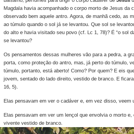
bálsamo, perfumes para ungir o corpo cadáver de
Jesus
d
Magdala havia acompanhado o corpo morto de Jesus da cr
observado bem aquele antro. Agora, de manhã cedo, as m
ao túmulo quando o sol já se levantou. Que sol se levanto
do alto e havia visitado seu povo (cf. Lc 1, 78)? É “o sol da
se levantou?
Os pensamentos dessas mulheres vão para a pedra, a gr
porta, como proteção do antro, mas, já perto do túmulo, 
túmulo, portanto, está aberto! Como? Por quem? E eis qu
jovem, sentado do lado direito, vestido de branco. E fica
16, 5).
Elas pensavam em ver o cadáver e, em vez disso, veem 
Elas pensavam em ver um lençol que envolvia o morto e,
vivente vestido de branco.