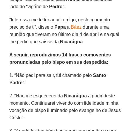
lado do “vigário de
Pedro
”.
“Interessa-me te ter aqui comigo, neste momento
preciso de ti”, disse o
Papa
a
Báez
durante uma
reunião que tiveram no último dia 4 de abril e na qual
lhe pediu que saísse da
Nicarágua
.
A seguir, reproduzimos 14 frases comoventes
pronunciadas pelo bispo em sua despedida:
1. “Não pedi para sair, fui chamado pelo
Santo
Padre
”.
2. “Não me esquecerei da
Nicarágua
a partir deste
momento. Continuarei vivendo com fidelidade minha
vocação de bispo iluminado pelo evangelho de Jesus
Cristo”.
3. “Aonde for, também hastearei com orgulho e com