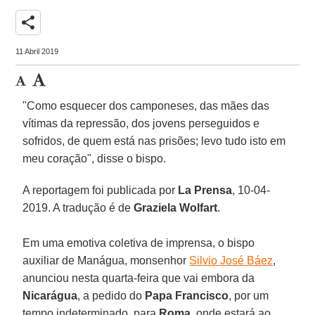
share
11 Abril 2019
"Como esquecer dos camponeses, das mães das
vítimas da repressão, dos jovens perseguidos e
sofridos, de quem está nas prisões; levo tudo isto em
meu coração", disse o bispo.
A reportagem foi publicada por
La Prensa
, 10-04-
2019. A tradução é de
Graziela Wolfart
.
Em uma emotiva coletiva de imprensa, o bispo
auxiliar de Manágua, monsenhor
Silvio José Báez
,
anunciou nesta quarta-feira que vai embora da
Nicarágua
, a pedido do
Papa Francisco
, por um
tempo indeterminado, para
Roma
, onde estará ao