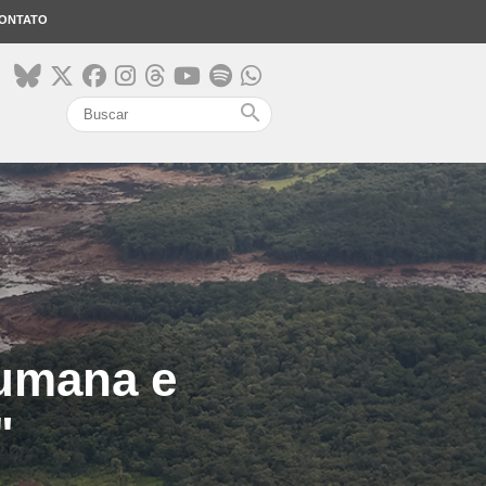
ONTATO
search
umana e
"