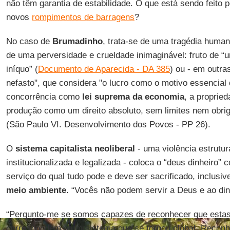
não têm garantia de estabilidade. O que está sendo feito p
novos
rompimentos de barragens
?
No caso de
Brumadinho
, trata-se de uma tragédia human
de uma perversidade e crueldade inimaginável: fruto de 
iníquo” (
Documento de Aparecida - DA 385
) ou - em outra
nefasto", que considera "o lucro como o motivo essencial
concorrência como
lei suprema da economia
, a proprie
produção como um direito absoluto, sem limites nem obri
(São Paulo VI. Desenvolvimento dos Povos - PP 26).
O
sistema capitalista neoliberal
- uma violência estrutur
institucionalizada e legalizada - coloca o “deus dinheiro”
serviço do qual tudo pode e deve ser sacrificado, inclusiv
meio ambiente
. “Vocês não podem servir a Deus e ao din
“Pergunto-me se somos capazes de reconhecer que estas 
correspondem a um sistema que se tornou global. Recon