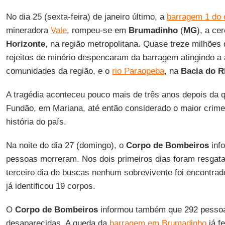
No dia 25 (sexta-feira) de janeiro último, a
barragem 1 do 
mineradora
Vale
, rompeu-se em
Brumadinho
(
MG
), a ce
Horizonte
, na região metropolitana. Quase treze milhões
rejeitos de minério despencaram da barragem atingindo a 
comunidades da região, e o
rio Paraopeba
, na
Bacia do R
A tragédia aconteceu pouco mais de três anos depois da
Fundão, em Mariana, até então considerado o maior crim
história do país.
Na noite do dia 27 (domingo), o
Corpo de Bombeiros
inf
pessoas morreram. Nos dois primeiros dias foram resgat
terceiro dia de buscas nenhum sobrevivente foi encontra
já identificou 19 corpos.
O
Corpo de Bombeiros
informou também que 292 pessoa
desaparecidas. A queda da
barragem em Brumadinho
já f