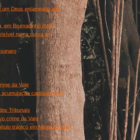
de um Deus enlameado aos
ba, em Brumadinho (MG)
visível numa curva de
lsonaro
rime da Vale
 acumulação capitalista e é
dos Tribunais
vo crime da Vale
ítulo trágico em Minas Gerais