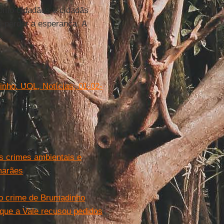
Como cidadãos e cidadãs
 perder a esperança. A
nho. UOL, Notícias, 01-02-
s crimes ambientais e
marães
 do crime de Brumadinho
 que a Vale recusou pedidos