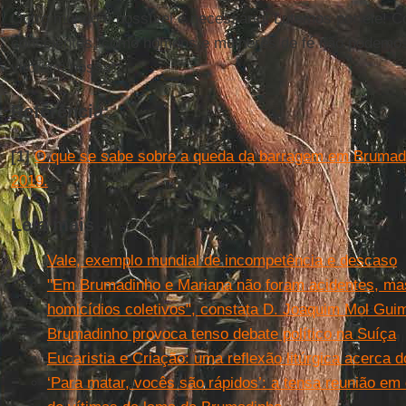
Outro mundo é possível e necessário! Lutemos por ele! 
conscientes, como homens e mulheres de fé não podemos
vitória é nossa!
Referência:
[1]
O que se sabe sobre a queda da barragem em Brumadi
2019.
Leia mais
Vale, exemplo mundial de incompetência e descaso
"Em Brumadinho e Mariana não foram acidentes, ma
homicídios coletivos", constata D. Joaquim Mol Gui
Brumadinho provoca tenso debate político na Suíça
Eucaristia e Criação: uma reflexão litúrgica acerca
‘Para matar, vocês são rápidos’: a tensa reunião em