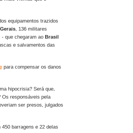
ados equipamentos trazidos
Gerais
, 136 militares
s) - que chegaram ao
Brasil
 buscas e salvamentos das
e
para compensar os danos
a hipocrisia? Será que,
o? Os responsáveis pela
everiam ser presos, julgados
 450 barragens e 22 delas