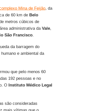
complexo Mina de Feijão
, da
rca de 60 km de
Belo
 de metros cúbicos de
área administrativa da
Vale
,
io São Francisco
.
 queda da barragem do
e humano e ambiental da
ormou que pelo menos 60
adas 192 pessoas e no
do. O
Instituto Médico Legal
s são consideradas
ez mais vítimas que o