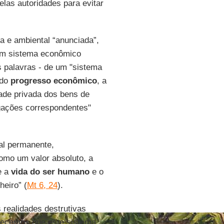
elas autoridades para evitar
a e ambiental “anunciada”,
“um sistema econômico
s palavras - de um "sistema
 do
progresso econômico
, a
dade privada dos bens de
gações correspondentes"
al permanente,
 como um valor absoluto, a
e a
vida do ser humano
e o
heiro” (
Mt 6, 24
).
realidades destrutivas
hecemos que este sistema