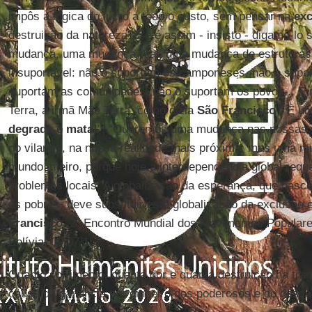
impôs a lógica do lucro a todo o custo, sem pensar na
exc
destruição da natureza? Se é assim - insisto - digamo-
mudança, uma mudança real, uma mudança de estruturas.
insuportável: não o suportam os camponeses, não o supor
suportam as comunidades, não o suportam os povos... E 
Terra, a irmã Mãe Terra, como dizia
São Francisco
”. É u
degrada e mata!
”. “Queremos uma mudança nas nossas v
no vilarejo, na nossa realidade mais próxima; mas uma m
mundo inteiro, porque hoje a interdependência global requ
problemas locais. A globalização da esperança, que nasc
os pobres, deve substituir esta globalização da exclusão e
Francisco
. 2º Encontro Mundial dos Movimentos Populares
Bolívia, 09/07/15).
Quanto sofrimento, quanta dor e quanta destruição na tra
causa da ganância por dinheiro dos poderosos e do desca