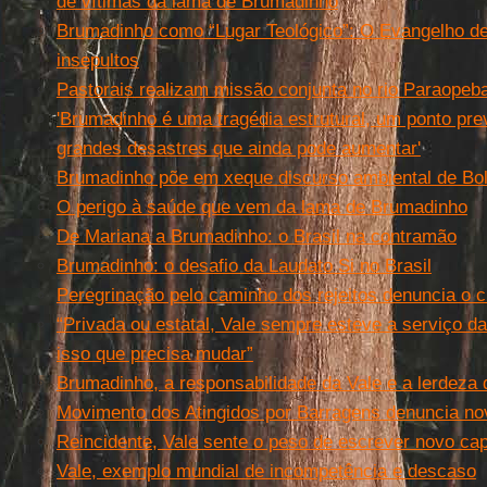
de vítimas da lama de Brumadinho
Brumadinho como “Lugar Teológico”: O Evangelho 
insepultos
Pastorais realizam missão conjunta no rio Paraope
'Brumadinho é uma tragédia estrutural, um ponto pre
grandes desastres que ainda pode aumentar'
Brumadinho põe em xeque discurso ambiental de Bo
O perigo à saúde que vem da lama de Brumadinho
De Mariana a Brumadinho: o Brasil na contramão
Brumadinho: o desafio da Laudato Si no Brasil
Peregrinação pelo caminho dos rejeitos denuncia o c
“Privada ou estatal, Vale sempre esteve a serviço da
isso que precisa mudar”
Brumadinho, a responsabilidade da Vale e a lerdeza 
Movimento dos Atingidos por Barragens denuncia no
Reincidente, Vale sente o peso de escrever novo cap
Vale, exemplo mundial de incompetência e descaso