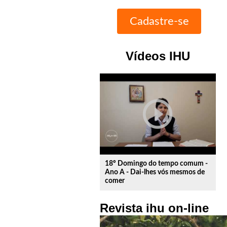
Vídeos IHU
play_circle_outline
18º Domingo do tempo comum -
Ano A - Dai-lhes vós mesmos de
comer
Revista ihu on-line