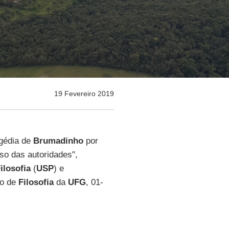
19 Fevereiro 2019
agédia de
Brumadinho
por
so das autoridades",
ilosofia
(
USP
) e
do de
Filosofia
da
UFG
, 01-