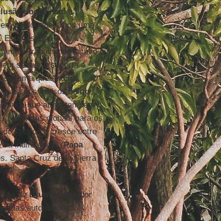
lusão social
nem na
lo sem medo: queremos uma
 Este sistema é
tam os trabalhadores, não o
nem sequer o suporta a
m sistema que “
exclui,
idas, nos nossos bairros,
udança que atinja também o
er respostas globais para os
e dos povos e cresce entre
 da indiferença” (
Papa
. Santa Cruz de la Sierra -
gédia de
Brumadinho
por
so das autoridades!