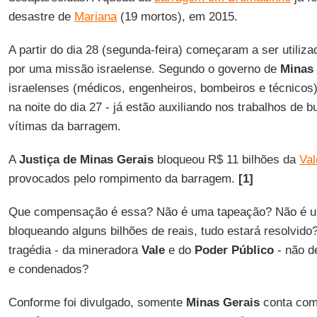
desastre de
Mariana
(19 mortos), em 2015.
A partir do dia 28 (segunda-feira) começaram a ser utiliz
por uma missão israelense. Segundo o governo de
Minas 
israelenses (médicos, engenheiros, bombeiros e técnico
na noite do dia 27 - já estão auxiliando nos trabalhos de
vítimas da barragem.
A
Justiça de Minas Gerais
bloqueou R$ 11 bilhões da
Val
provocados pelo rompimento da barragem.
[1]
Que compensação é essa? Não é uma tapeação? Não é um
bloqueando alguns bilhões de reais, tudo estará resolvid
tragédia - da mineradora
Vale
e do
Poder Público
- não d
e condenados?
Conforme foi divulgado, somente
Minas Gerais
conta com